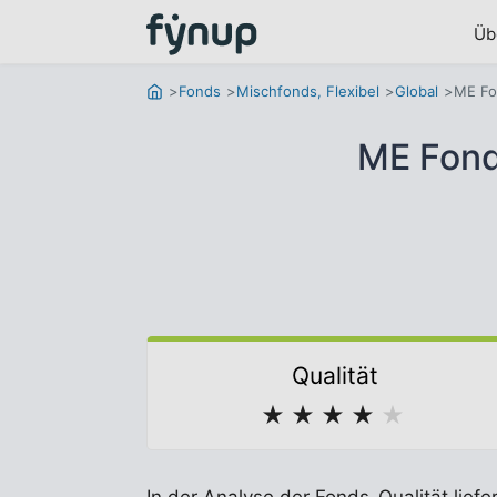
Üb
Fonds
Mischfonds, Flexibel
Global
ME Fo
ME Fond
Qualität
★
★
★
★
★