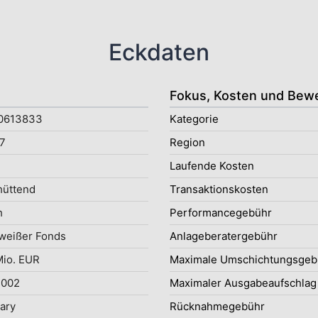
Eckdaten
Fokus, Kosten und Bew
0613833
Kategorie
7
Region
Laufende Kosten
hüttend
Transaktionskosten
h
Performancegebühr
weißer Fonds
Anlageberatergebühr
Mio. EUR
Maximale Umschichtungsgeb
2002
Maximaler Ausgabeaufschlag
uary
Rücknahmegebühr