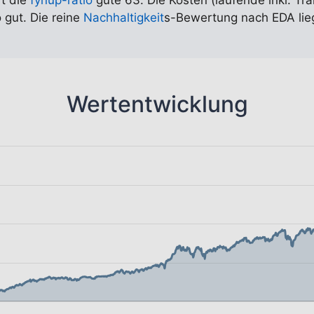
rt die
fynup-ratio
gute 63. Die Kosten (laufende inkl. Tr
 gut. Die reine
Nachhaltigkeit
s-Bewertung nach EDA liegt
Wertentwicklung