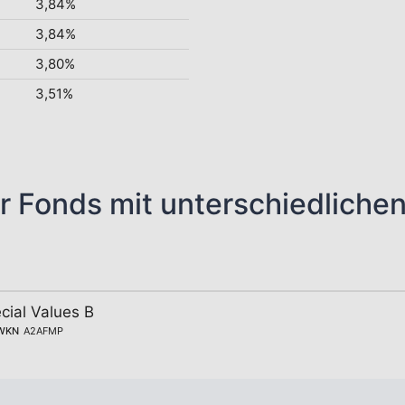
3,84%
3,84%
3,80%
3,51%
r Fonds mit unterschiedliche
cial Values B
WKN
A2AFMP