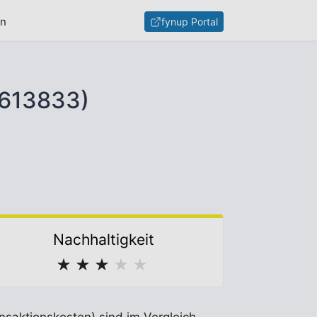
en
fynup Portal
0613833)
Nachhaltigkeit
★
★
★
★
★