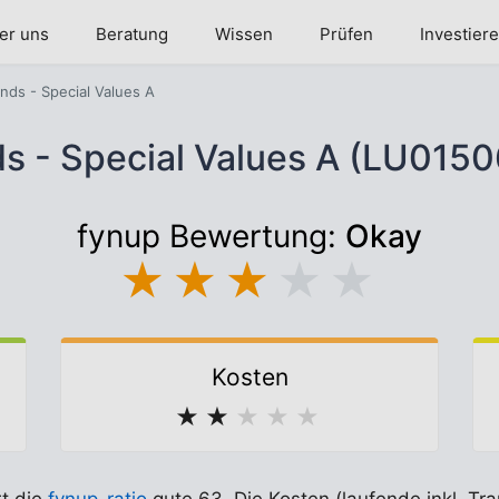
er uns
Beratung
Wissen
Prüfen
Investier
nds - Special Values A
s - Special Values A (LU015
fynup Bewertung:
Okay
★
★
★
★
★
Kosten
★
★
★
★
★