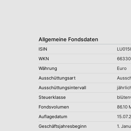
Allgemeine Fondsdaten
ISIN
LU015
WKN
66330
Währung
Euro
Ausschüttungsart
Aussc
Ausschüttungsintervall
jährlic
Steuerklasse
blüten
Fondsvolumen
86.10 
Auflagedatum
15.07.
Geschäftsjahresbeginn
1. Jan