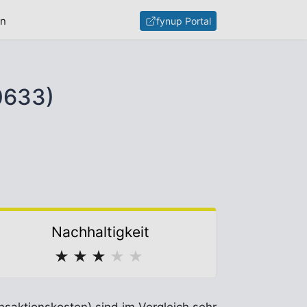
en
fynup Portal
0633)
Nachhaltigkeit
★
★
★
★
★