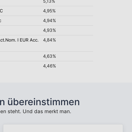
5,13%
CC
4,95%
c
4,94%
4,93%
Act.Nom. I EUR Acc.
4,84%
4,63%
4,46%
n übereinstimmen
unden steht. Und das merkt man.