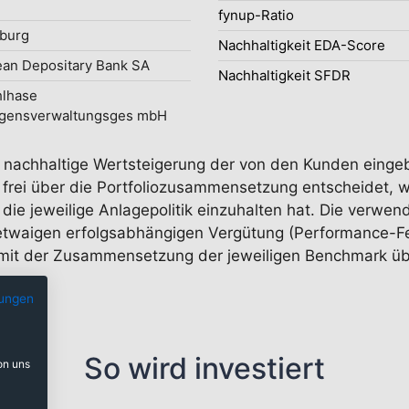
fynup-Ratio
burg
Nachhaltigkeit EDA-Score
an Depositary Bank SA
Nachhaltigkeit SFDR
hlhase
gensverwaltungsges mbH
ie nachhaltige Wertsteigerung der von den Kunden eingeb
frei über die Portfoliozusammensetzung entscheidet, wo
 die jeweilige Anlagepolitik einzuhalten hat. Die verwe
r etwaigen erfolgsabhängigen Vergütung (Performance
t mit der Zusammensetzung der jeweiligen Benchmark ü
ungen
So wird investiert
on uns