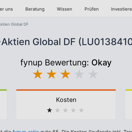
er uns
Beratung
Wissen
Prüfen
Investier
ktien Global DF
Aktien Global DF (LU013841
fynup Bewertung:
Okay
★
★
★
★
★
Kosten
★
★
★
★
★