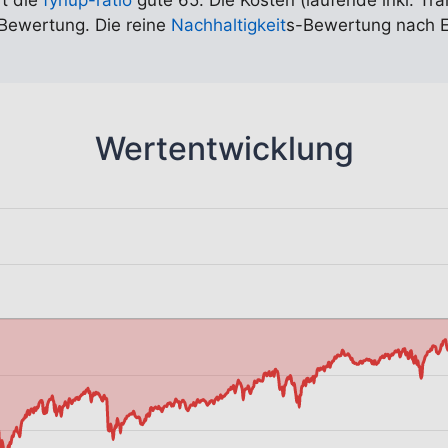
rt die
fynup-ratio
gute 65. Die Kosten (laufende inkl. Tra
-Bewertung. Die reine
Nachhaltigkeit
s-Bewertung nach ED
Wertentwicklung