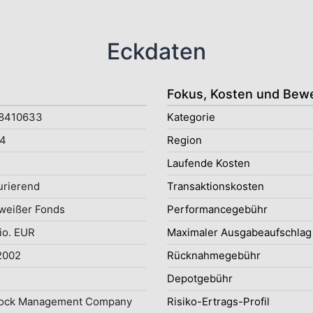
Eckdaten
Fokus, Kosten und Bew
8410633
Kategorie
4
Region
Laufende Kosten
rierend
Transaktionskosten
weißer Fonds
Performancegebühr
io. EUR
Maximaler Ausgabeaufschlag
2002
Rücknahmegebühr
Depotgebühr
ock Management Company
Risiko-Ertrags-Profil