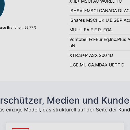
X(IE)-MSCI AC WORLD 1C
ISHSVII-MSCI CANADA DLA
iShares MSCI UK U.E.GBP Ac
erse Branchen: 92,77%
MUL-L.EA.E.E.R. EOA
Vontobel Fd-Eur.Eq.Inc.Plus 
oN
XTR.S+P ASX 200 1D
L.GE.MI.-CA.MDAX UETF D
rschützer, Medien und Kunde
 das einzige Modell, das strukturell auf der Seite der K