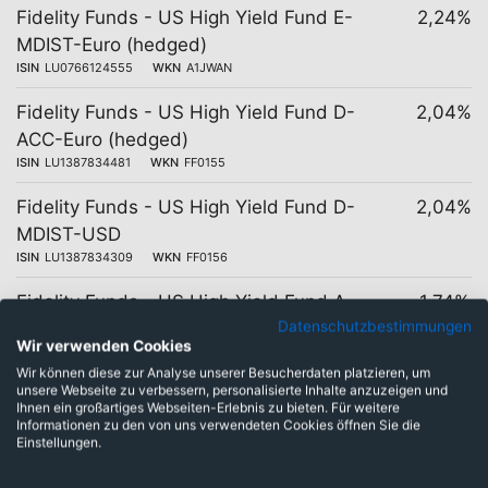
Fidelity Funds - US High Yield Fund E-
2,24%
MDIST-Euro (hedged)
ISIN
LU0766124555
WKN
A1JWAN
Fidelity Funds - US High Yield Fund D-
2,04%
ACC-Euro (hedged)
ISIN
LU1387834481
WKN
FF0155
Fidelity Funds - US High Yield Fund D-
2,04%
MDIST-USD
ISIN
LU1387834309
WKN
FF0156
Fidelity Funds - US High Yield Fund A-
1,74%
Datenschutzbestimmungen
ACC-Euro (hedged)
Wir verwenden Cookies
ISIN
LU0337581549
WKN
A0PGX7
Wir können diese zur Analyse unserer Besucherdaten platzieren, um
unsere Webseite zu verbessern, personalisierte Inhalte anzuzeigen und
Fidelity Funds - US High Yield Fund A-
1,74%
Ihnen ein großartiges Webseiten-Erlebnis zu bieten. Für weitere
ACC-Euro
Informationen zu den von uns verwendeten Cookies öffnen Sie die
Einstellungen.
ISIN
LU0261953904
WKN
A0LGBB