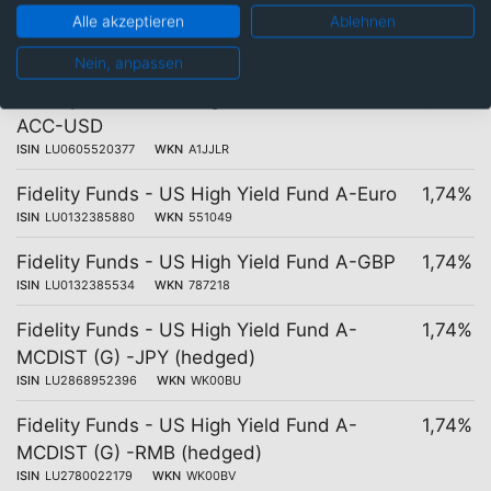
Fidelity Funds - US High Yield Fund A-
1,74%
Alle akzeptieren
Ablehnen
ACC-HUF (hedged)
ISIN
LU1295421959
WKN
A142UH
Nein, anpassen
Fidelity Funds - US High Yield Fund A-
1,74%
ACC-USD
ISIN
LU0605520377
WKN
A1JJLR
Fidelity Funds - US High Yield Fund A-Euro
1,74%
ISIN
LU0132385880
WKN
551049
Fidelity Funds - US High Yield Fund A-GBP
1,74%
ISIN
LU0132385534
WKN
787218
Fidelity Funds - US High Yield Fund A-
1,74%
MCDIST (G) -JPY (hedged)
ISIN
LU2868952396
WKN
WK00BU
Fidelity Funds - US High Yield Fund A-
1,74%
MCDIST (G) -RMB (hedged)
ISIN
LU2780022179
WKN
WK00BV