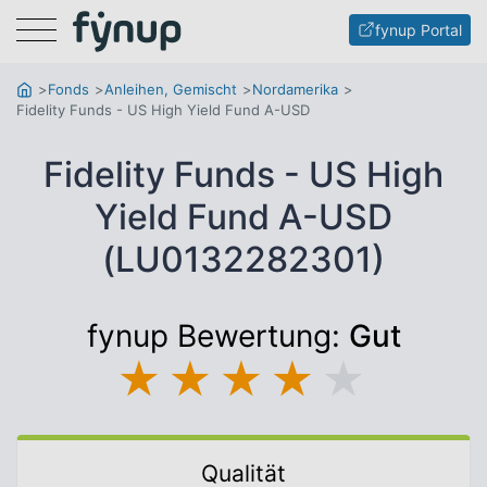
Menu
fynup Portal
Fonds
Anleihen, Gemischt
Nordamerika
Fidelity Funds - US High Yield Fund A-USD
Fidelity Funds - US High
Yield Fund A-USD
(LU0132282301)
fynup Bewertung:
Gut
★
★
★
★
★
Qualität