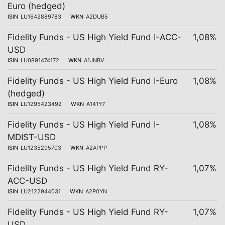
Euro (hedged)
ISIN
LU1642889783
WKN
A2DUB5
Fidelity Funds - US High Yield Fund I-ACC-
1,08%
USD
ISIN
LU0891474172
WKN
A1JNBV
Fidelity Funds - US High Yield Fund I-Euro
1,08%
(hedged)
ISIN
LU1295423492
WKN
A141Y7
Fidelity Funds - US High Yield Fund I-
1,08%
MDIST-USD
ISIN
LU1235295703
WKN
A2APPP
Fidelity Funds - US High Yield Fund RY-
1,07%
ACC-USD
ISIN
LU2122944031
WKN
A2P0YN
Fidelity Funds - US High Yield Fund RY-
1,07%
USD