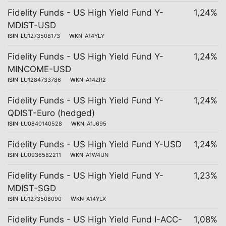
Fidelity Funds - US High Yield Fund Y-
1,24%
MDIST-USD
ISIN
LU1273508173
WKN
A14YLY
Fidelity Funds - US High Yield Fund Y-
1,24%
MINCOME-USD
ISIN
LU1284733786
WKN
A14ZR2
Fidelity Funds - US High Yield Fund Y-
1,24%
QDIST-Euro (hedged)
ISIN
LU0840140528
WKN
A1J695
Fidelity Funds - US High Yield Fund Y-USD
1,24%
ISIN
LU0936582211
WKN
A1W4UN
Fidelity Funds - US High Yield Fund Y-
1,23%
MDIST-SGD
ISIN
LU1273508090
WKN
A14YLX
Fidelity Funds - US High Yield Fund I-ACC-
1,08%