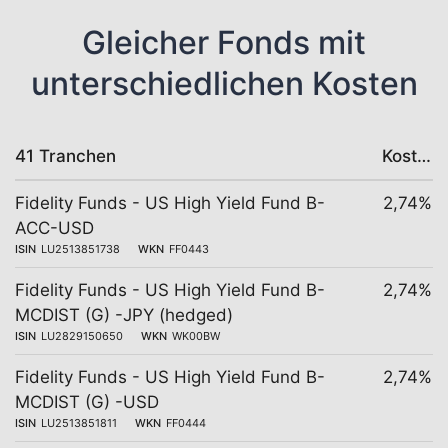
Gleicher Fonds mit
unterschiedlichen Kosten
41 Tranchen
Kosten
Fidelity Funds - US High Yield Fund B-
2,74%
ACC-USD
ISIN
LU2513851738
WKN
FF0443
Fidelity Funds - US High Yield Fund B-
2,74%
MCDIST (G) -JPY (hedged)
ISIN
LU2829150650
WKN
WK00BW
Fidelity Funds - US High Yield Fund B-
2,74%
MCDIST (G) -USD
ISIN
LU2513851811
WKN
FF0444