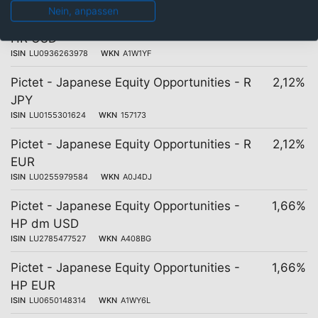
Nein, anpassen
Pictet - Japanese Equity Opportunities -
2,17%
HR USD
ISIN
LU0936263978
WKN
A1W1YF
Pictet - Japanese Equity Opportunities - R
2,12%
JPY
ISIN
LU0155301624
WKN
157173
Pictet - Japanese Equity Opportunities - R
2,12%
EUR
ISIN
LU0255979584
WKN
A0J4DJ
Pictet - Japanese Equity Opportunities -
1,66%
HP dm USD
ISIN
LU2785477527
WKN
A408BG
Pictet - Japanese Equity Opportunities -
1,66%
HP EUR
ISIN
LU0650148314
WKN
A1WY6L