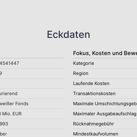
Eckdaten
Fokus, Kosten und Bew
4541447
Kategorie
9
Region
Laufende Kosten
rierend
Transaktionskosten
weißer Fonds
Maximale Umschichtungsgeb
 Mio. EUR
Maximaler Ausgabeaufschlag
1993
Rücknahmegebühr
ober
Mindestkaufvolumen