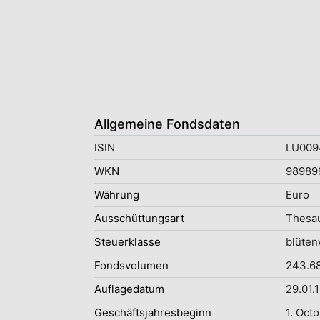
Allgemeine Fondsdaten
ISIN
LU009
WKN
98989
Währung
Euro
Ausschüttungsart
Thesau
Steuerklasse
blüten
Fondsvolumen
243.68
Auflagedatum
29.01.
Geschäftsjahresbeginn
1. Oct