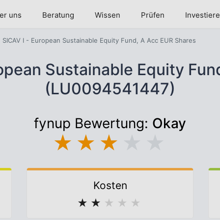
er uns
Beratung
Wissen
Prüfen
Investier
 SICAV I - European Sustainable Equity Fund, A Acc EUR Shares
ropean Sustainable Equity Fun
(LU0094541447)
fynup Bewertung:
Okay
★
★
★
★
★
Kosten
★
★
★
★
★