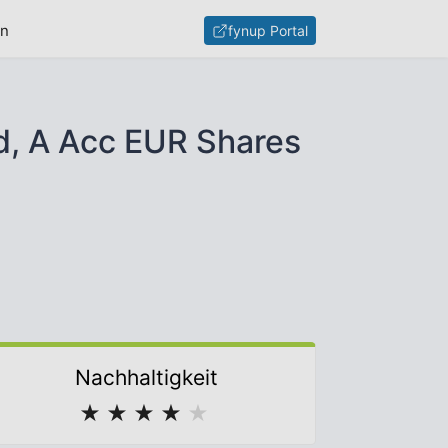
en
fynup Portal
d, A Acc EUR Shares
Nachhaltigkeit
★
★
★
★
★