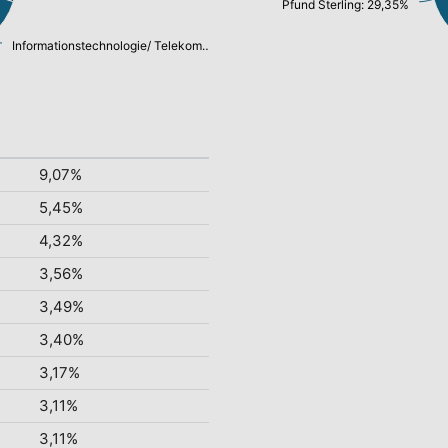
Pfund Sterling: 29,35%
Informationstechnologie/ Telekommunikation: 18,67%
9,07%
5,45%
4,32%
3,56%
3,49%
3,40%
3,17%
3,11%
3,11%