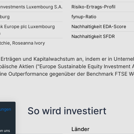
Investments Luxembourg S.A.
Risiko-Ertrags-Profil
burg
fynup-Ratio
nk Europe plc Luxembourg
Nachhaltigkeit EDA-Score
h
Nachhaltigkeit SFDR
tchie, Roseanna Ivory
 Erträgen und Kapitalwachstum an, indem er in Unterne
päische Aktien ("Europe Sustainable Equity Investment 
 eine Outperformance gegenüber der Benchmark FTSE Wo
So wird investiert
ungen
Länder
on uns