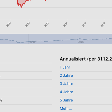
2018
2012
2014
2008
2010
2016
2010
2015
Annualisiert (per 31.12.
1 Jahr
%
2 Jahre
3 Jahre
%
4 Jahre
%
5 Jahre
Mehr...