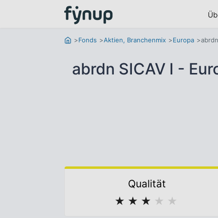
Üb
Fonds
Aktien, Branchenmix
Europa
abrdn
abrdn SICAV I - Eu
Qualität
★
★
★
★
★