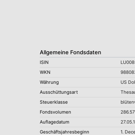
Allgemeine Fondsdaten
ISIN
LU008
WKN
98808
Währung
US Dol
Ausschüttungsart
Thesau
Steuerklasse
blüten
Fondsvolumen
286.57
Auflagedatum
27.05.
Geschäftsjahresbeginn
1. Dec