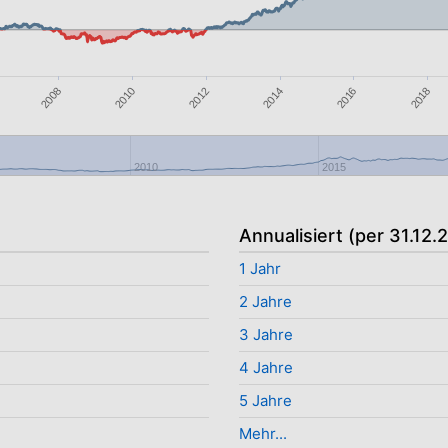
2014
2010
2016
2012
2008
2018
2010
2015
Annualisiert (per 31.12.
1 Jahr
2 Jahre
3 Jahre
4 Jahre
%
5 Jahre
Mehr...