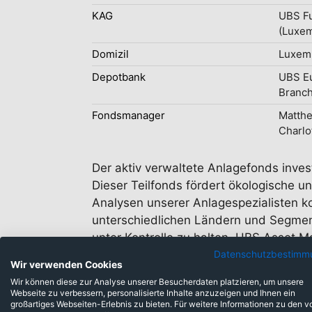
KAG
UBS F
(Luxe
Domizil
Luxem
Depotbank
UBS E
Branc
Fondsmanager
Matthe
Charlo
Der aktiv verwaltete Anlagefonds inve
Dieser Teilfonds fördert ökologische un
Analysen unserer Anlagespezialisten 
unterschiedlichen Ländern und Segment
unter Kontrolle zu halten. UBS Asset M
ökologische und/oder soziale Merkmale
Datenschutzbestimm
Wir verwenden Cookies
Wir können diese zur Analyse unserer Besucherdaten platzieren, um unsere
Webseite zu verbessern, personalisierte Inhalte anzuzeigen und Ihnen ein
großartiges Webseiten-Erlebnis zu bieten. Für weitere Informationen zu den v