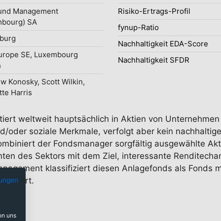
und Management
Risiko-Ertrags-Profil
mbourg) SA
fynup-Ratio
burg
Nachhaltigkeit EDA-Score
urope SE, Luxembourg
Nachhaltigkeit SFDR
h
w Konosky, Scott Wilkin,
tte Harris
stiert weltweit hauptsächlich in Aktien von Unternehme
d/oder soziale Merkmale, verfolgt aber kein nachhaltige
kombiniert der Fondsmanager sorgfältig ausgewählte A
en des Sektors mit dem Ziel, interessante Renditechan
anagement klassifiziert diesen Anlagefonds als Fonds m
 fördert.
ungen
on uns