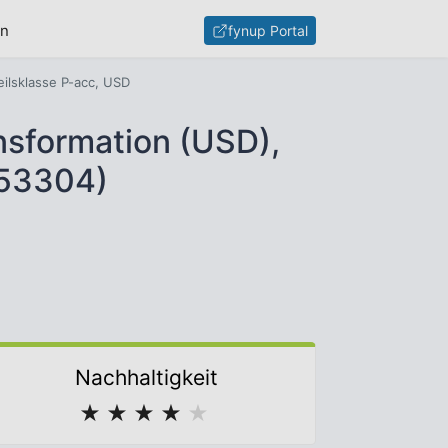
en
fynup Portal
eilsklasse P-acc, USD
nsformation (USD),
953304)
Nachhaltigkeit
★
★
★
★
★