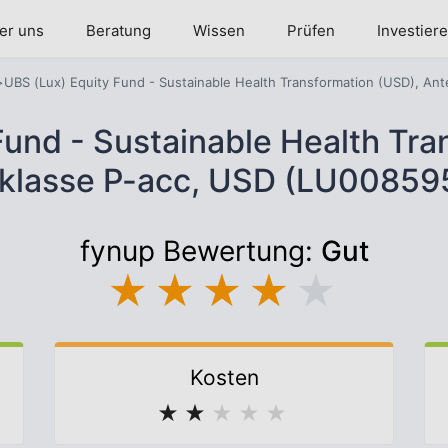
er uns
Beratung
Wissen
Prüfen
Investier
UBS (Lux) Equity Fund - Sustainable Health Transformation (USD), Ant
Fund - Sustainable Health Tra
sklasse P-acc, USD (LU0085
fynup Bewertung:
Gut
★
★
★
★
★
Kosten
★
★
★
★
★