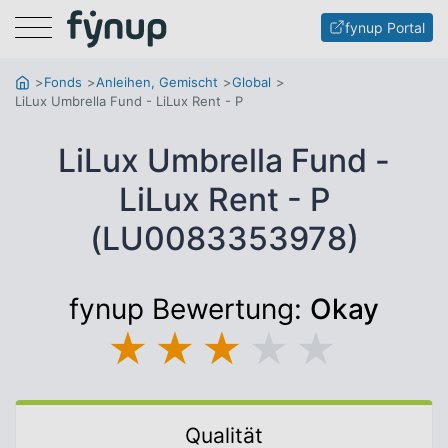
Menu
fynup Portal
Fonds
Anleihen, Gemischt
Global
LiLux Umbrella Fund - LiLux Rent - P
LiLux Umbrella Fund -
LiLux Rent - P
(LU0083353978)
fynup Bewertung:
Okay
★
★
★
★
★
Qualität