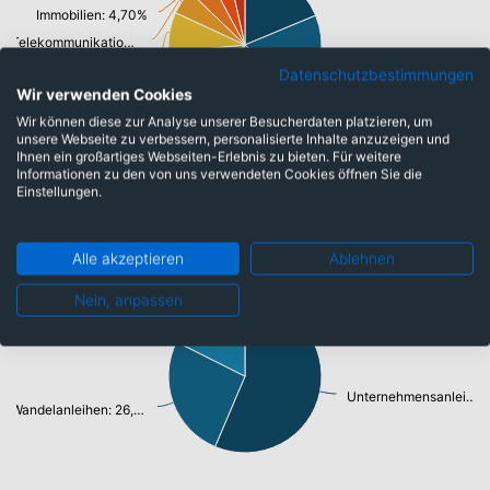
Immobilien: 4,70%
Telekommunikationsdienste, Breitband Internet: 5,00%
Energie: 17,30%
Konsumgüter: 8,10%
Datenschutzbestimmungen
Wir verwenden Cookies
Informationstechnologie/ Telekommunikation: 9,30%
Wir können diese zur Analyse unserer Besucherdaten platzieren, um
Automobilbau: 9,40%
Banken: 15,60%
unsere Webseite zu verbessern, personalisierte Inhalte anzuzeigen und
Ihnen ein großartiges Webseiten-Erlebnis zu bieten. Für weitere
Informationen zu den von uns verwendeten Cookies öffnen Sie die
Einstellungen.
Emittenten
Alle akzeptieren
Ablehnen
Nein, anpassen
Bankschuldverschreibung: 17,60%
Unternehmensanleihen: 56,40%
Wandelanleihen: 26,00%