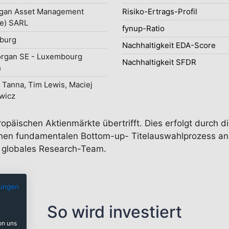
gan Asset Management
Risiko-Ertrags-Profil
e) SARL
fynup-Ratio
burg
Nachhaltigkeit EDA-Score
organ SE - Luxembourg
Nachhaltigkeit SFDR
h
 Tanna, Tim Lewis, Maciej
wicz
uropäischen Aktienmärkte übertrifft. Dies erfolgt durch
nen fundamentalen Bottom-up- Titelauswahlprozess an. 
n globales Research-Team.
ungen
So wird investiert
on uns