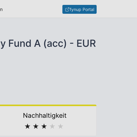
en
fynup Portal
y Fund A (acc) - EUR
Nachhaltigkeit
★
★
★
★
★