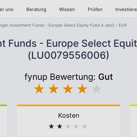
er uns
Beratung
Wissen
Prüfen
Investier
gan Investment Funds - Europe Select Equity Fund A (acc) - EUR
 Funds - Europe Select Equit
(LU0079556006)
fynup Bewertung:
Gut
★
★
★
★
★
Kosten
★
★
★
★
★