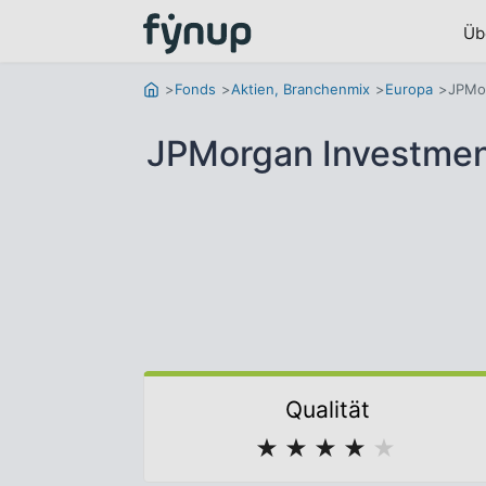
Üb
Fonds
Aktien, Branchenmix
Europa
JPMor
JPMorgan Investment
Qualität
★
★
★
★
★