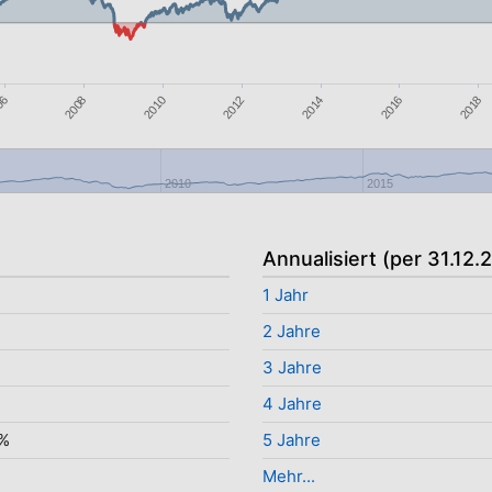
2016
06
2010
2014
2018
2008
2012
2010
2015
Annualisiert (per 31.12.
%
1 Jahr
2 Jahre
3 Jahre
4 Jahre
2%
5 Jahre
Mehr...