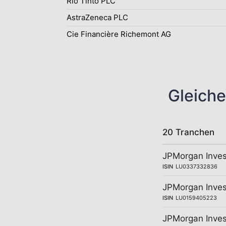
Rio Tinto PLC
AstraZeneca PLC
Cie Financière Richemont AG
Gleiche
20 Tranchen
JPMorgan Inves
ISIN
LU0337332836
JPMorgan Inves
ISIN
LU0159405223
JPMorgan Inves