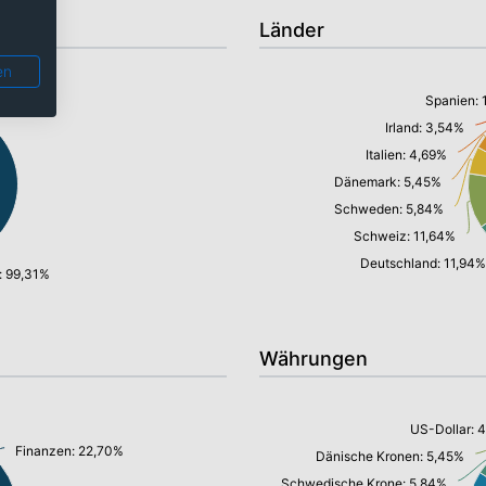
Länder
en
Spanien: 
Irland: 3,54%
Italien: 4,69%
Dänemark: 5,45%
Schweden: 5,84%
Schweiz: 11,64%
Deutschland: 11,94%
: 99,31%
Währungen
US-Dollar: 
Finanzen: 22,70%
Dänische Kronen: 5,45%
Schwedische Krone: 5,84%