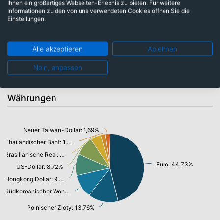
Ihnen ein großartiges Webseiten-Erlebnis zu bieten. Für weitere
Gesundheitswesen: 10,26%
Informationen zu den von uns verwendeten Cookies öffnen Sie die
Finanzen: 10,54%
Einstellungen.
Informationstechnologie/ Telekommunikation: 21,45%
Alle akzeptieren
Ablehnen
Industrie: 21,77%
Nein, anpassen
Währungen
Neuer Taiwan-Dollar: 1,69%
Thailändischer Baht: 1,97%
Brasilianische Real: 4,80%
Euro: 44,73%
US-Dollar: 8,72%
Hongkong Dollar: 9,90%
Südkoreanischer Won: 10,75%
Polnischer Zloty: 13,76%