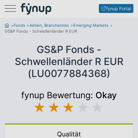
Menu
fynup Portal
Fonds
Aktien, Branchenmix
Emerging Markets
GS&P Fonds - Schwellenländer R EUR
GS&P Fonds -
Schwellenländer R EUR
(LU0077884368)
fynup Bewertung:
Okay
★
★
★
★
★
Qualität