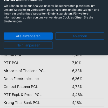
Wir können diese zur Analyse unserer Besucherdaten platzieren, um
unsere Webseite zu verbessern, personalisierte Inhalte anzuzeigen und
Ihnen ein großartiges Webseiten-Erlebnis zu bieten. Für weitere
Informationen zu den von uns verwendeten Cookies öffnen Sie die
Thailändischer Baht: 84,97%
Einstellungen.
Alle akzeptieren
Ablehnen
Top-Ten Titel
Nein, anpassen
Advanced Inf.Serv.(ADVANC) PCL
8,52%
CP All PCL
7,83%
PTT PCL
7,19%
Airports of Thailand PCL
6,38%
Delta Electronics Inc.
6,26%
Central Pattana PCL
4,78%
PTT Expl. & Prod. PCL
4,48%
Krung Thai Bank PCL
4,18%