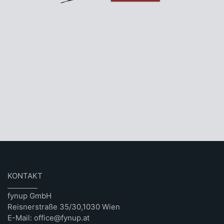
KONTAKT
fynup GmbH
Reisnerstraße 35/30,1030 Wien
E-Mail: office@fynup.at