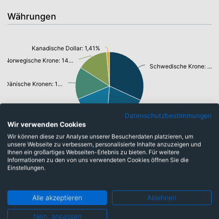
Währungen
Kanadische Dollar: 1,41%
Norwegische Krone: 14,56%
Schwedische Krone: 31,85%
Dänische Kronen: 15,30%
Datenschutzbestimmungen
US-Dollar: 17,44%
Euro: 19,40%
Wir verwenden Cookies
Wir können diese zur Analyse unserer Besucherdaten platzieren, um
unsere Webseite zu verbessern, personalisierte Inhalte anzuzeigen und
Ihnen ein großartiges Webseiten-Erlebnis zu bieten. Für weitere
Informationen zu den von uns verwendeten Cookies öffnen Sie die
Top-Ten Titel
Einstellungen.
Nordea Bank Abp
5,82%
Evolution AB (publ)
5,71%
Alle akzeptieren
Ablehnen
Vestas Wind Systems A/S
5,07%
Nein, anpassen