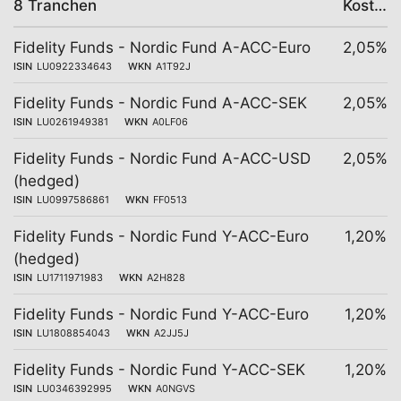
8 Tranchen
Kosten
Fidelity Funds - Nordic Fund A-ACC-Euro
2,05%
ISIN
LU0922334643
WKN
A1T92J
Fidelity Funds - Nordic Fund A-ACC-SEK
2,05%
ISIN
LU0261949381
WKN
A0LF06
Fidelity Funds - Nordic Fund A-ACC-USD
2,05%
(hedged)
ISIN
LU0997586861
WKN
FF0513
Fidelity Funds - Nordic Fund Y-ACC-Euro
1,20%
(hedged)
ISIN
LU1711971983
WKN
A2H828
Fidelity Funds - Nordic Fund Y-ACC-Euro
1,20%
ISIN
LU1808854043
WKN
A2JJ5J
Fidelity Funds - Nordic Fund Y-ACC-SEK
1,20%
ISIN
LU0346392995
WKN
A0NGVS