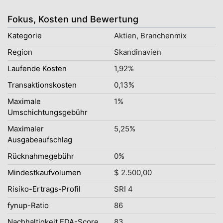
Fokus, Kosten und Bewertung
Kategorie
Aktien, Branchenmix
Region
Skandinavien
Laufende Kosten
1,92%
Transaktionskosten
0,13%
Maximale
1%
Umschichtungsgebühr
Maximaler
5,25%
Ausgabeaufschlag
Rücknahmegebühr
0%
Mindestkaufvolumen
$ 2.500,00
Risiko-Ertrags-Profil
SRI 4
fynup-Ratio
86
Nachhaltigkeit EDA-Score
83