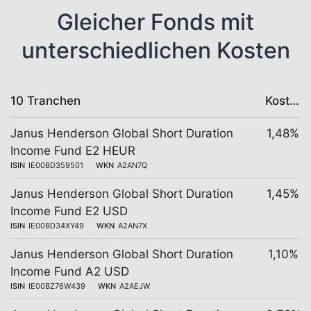
Gleicher Fonds mit
unterschiedlichen Kosten
10 Tranchen
Kosten
Janus Henderson Global Short Duration
1,48%
Income Fund E2 HEUR
ISIN
IE00BD359501
WKN
A2AN7Q
Janus Henderson Global Short Duration
1,45%
Income Fund E2 USD
ISIN
IE00BD34XY49
WKN
A2AN7X
Janus Henderson Global Short Duration
1,10%
Income Fund A2 USD
ISIN
IE00BZ76W439
WKN
A2AEJW