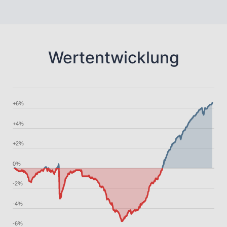
Wertentwicklung
+6%
+4%
+2%
0%
-2%
-4%
-6%