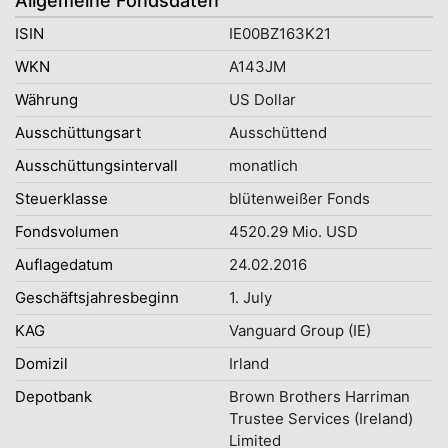
Allgemeine Fondsdaten
ISIN
IE00BZ163K21
WKN
A143JM
Währung
US Dollar
Ausschüttungsart
Ausschüttend
Ausschüttungsintervall
monatlich
Steuerklasse
blütenweißer Fonds
Fondsvolumen
4520.29 Mio. USD
Auflagedatum
24.02.2016
Geschäftsjahresbeginn
1. July
KAG
Vanguard Group (IE)
Domizil
Irland
Depotbank
Brown Brothers Harriman
Trustee Services (Ireland)
Limited