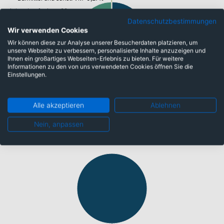
mittlere Laufzeiten: 22,60%
kurze Laufzeiten: 28,25%
Datenschutzbestimmungen
Wir verwenden Cookies
Wir können diese zur Analyse unserer Besucherdaten platzieren, um
unsere Webseite zu verbessern, personalisierte Inhalte anzuzeigen und
Ihnen ein großartiges Webseiten-Erlebnis zu bieten. Für weitere
lange Laufzeiten: 22,64%
Informationen zu den von uns verwendeten Cookies öffnen Sie die
sehr lange Laufzeiten: 25,07%
Einstellungen.
Alle akzeptieren
Ablehnen
Währungen
Nein, anpassen