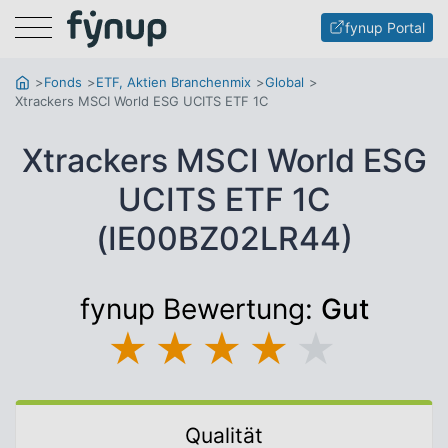
Menu
fynup Portal
Fonds
ETF, Aktien Branchenmix
Global
Xtrackers MSCI World ESG UCITS ETF 1C
Xtrackers MSCI World ESG
UCITS ETF 1C
(IE00BZ02LR44)
fynup Bewertung:
Gut
★
★
★
★
★
Qualität