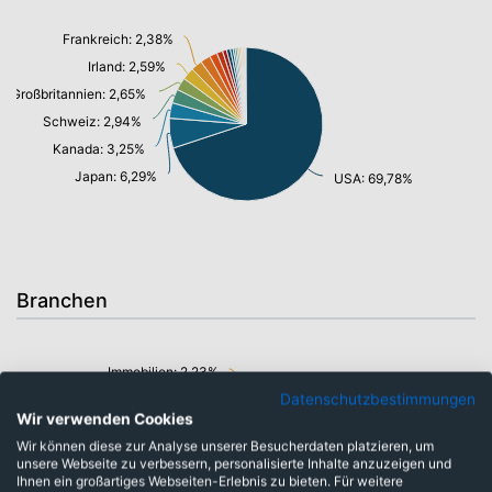
Frankreich: 2,38%
Irland: 2,59%
Großbritannien: 2,65%
Schweiz: 2,94%
Kanada: 3,25%
Japan: 6,29%
USA: 69,78%
Branchen
Immobilien: 2,23%
Datenschutzbestimmungen
Rohstoffe: 3,23%
Wir verwenden Cookies
Gesundheitswesen: 10,69%
Informationstechnologie/ Telekommunikation: 42,79%
Wir können diese zur Analyse unserer Besucherdaten platzieren, um
Konsumgüter: 10,95%
unsere Webseite zu verbessern, personalisierte Inhalte anzuzeigen und
Ihnen ein großartiges Webseiten-Erlebnis zu bieten. Für weitere