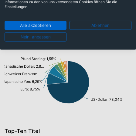
Informationen zu den von uns verwendeten Cookies öffnen Sie die
Industrie: 11,06%
Einstellungen.
Finanzen: 18,05%
Alle akzeptieren
Ablehnen
Nein, anpassen
Währungen
Pfund Sterling: 1,55%
Kanadische Dollar: 2,89%
Schweizer Franken: 2,90%
Japanische Yen: 6,29%
Euro: 8,75%
US-Dollar: 73,04%
Top-Ten Titel