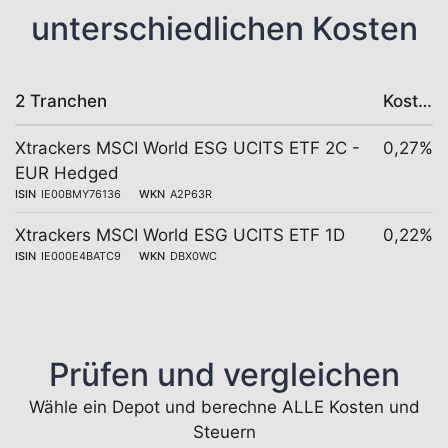
unterschiedlichen Kosten
2 Tranchen
Kosten
Xtrackers MSCI World ESG UCITS ETF 2C -
0,27%
EUR Hedged
ISIN
IE00BMY76136
WKN
A2P63R
Xtrackers MSCI World ESG UCITS ETF 1D
0,22%
ISIN
IE000E4BATC9
WKN
DBX0WC
Prüfen und vergleichen
Wähle ein Depot und berechne ALLE Kosten und
Steuern