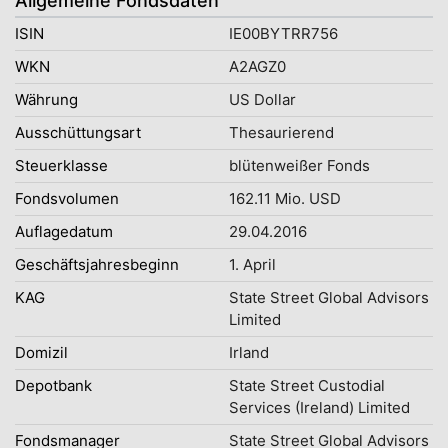
Allgemeine Fondsdaten
ISIN
IE00BYTRR756
WKN
A2AGZ0
Währung
US Dollar
Ausschüttungsart
Thesaurierend
Steuerklasse
blütenweißer Fonds
Fondsvolumen
162.11 Mio. USD
Auflagedatum
29.04.2016
Geschäftsjahresbeginn
1. April
KAG
State Street Global Advisors
Limited
Domizil
Irland
Depotbank
State Street Custodial
Services (Ireland) Limited
Fondsmanager
State Street Global Advisors