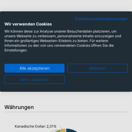
Branchen
Datenschutzbestimmungen
Wir verwenden Cookies
Wir können diese zur Analyse unserer Besucherdaten platzieren, um
unsere Webseite zu verbessern, personalisierte Inhalte anzuzeigen und
Großhandel Lebensmittel: 0,90%
Ihnen ein großartiges Webseiten-Erlebnis zu bieten. Für weitere
Groß- und Einzelhandel: 23,47%
Agrarbetrieb: 1,23%
Informationen zu den von uns verwendeten Cookies öffnen Sie die
Einstellungen.
Pflegeprodukte: 7,27%
Einzelhandel Lebensmittel: 7,60%
Haushaltswaren: 12,67%
Alle akzeptieren
Ablehnen
Getränke: 19,63%
Tabakwaren: 13,34%
Nein, anpassen
Lebensmittelhersteller umfassend: 13,88%
Währungen
Kanadische Dollar: 2,31%