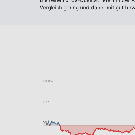
Die reine Fonds-Qualität liefert in der 
Vergleich gering und daher mit gut be
+100%
+50%
0%