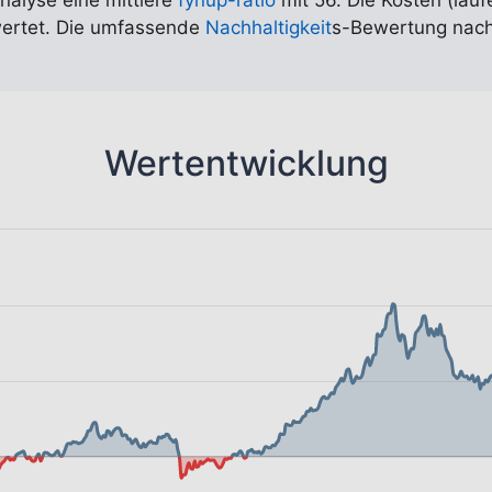
Analyse eine mittlere
fynup-ratio
mit 56. Die Kosten (lauf
wertet. Die umfassende
Nachhaltigkeit
s-Bewertung nach
Wertentwicklung