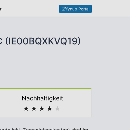
en
fynup Portal
1C (IE00BQXKVQ19)
Nachhaltigkeit
★
★
★
★
★