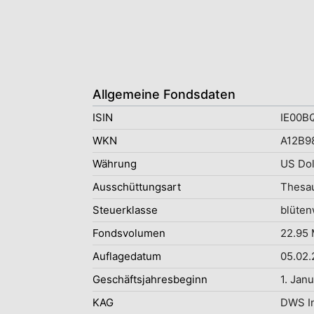
Allgemeine Fondsdaten
ISIN
IE00B
WKN
A12B9
Währung
US Dol
Ausschüttungsart
Thesau
Steuerklasse
blüten
Fondsvolumen
22.95 
Auflagedatum
05.02.
Geschäftsjahresbeginn
1. Jan
KAG
DWS I