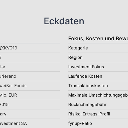
Eckdaten
Fokus, Kosten und Bew
QXKVQ19
Kategorie
8
Region
lar
Investment Fokus
rierend
Laufende Kosten
weißer Fonds
Transaktionskosten
Mio. EUR
Maximale Umschichtungsgeb
2015
Rücknahmegebühr
uary
Risiko-Ertrags-Profil
nvestment SA
fynup-Ratio