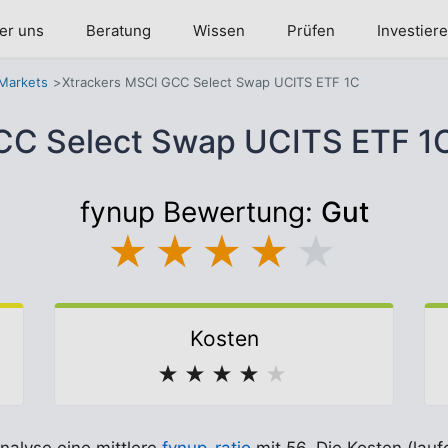
er uns
Beratung
Wissen
Prüfen
Investier
Markets
Xtrackers MSCI GCC Select Swap UCITS ETF 1C
CC Select Swap UCITS ETF 
fynup Bewertung:
Gut
★
★
★
★
★
Kosten
★
★
★
★
★