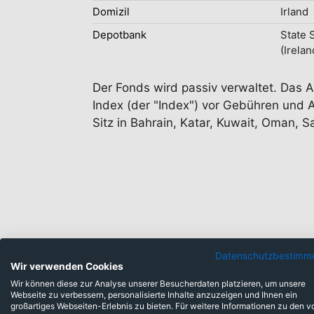
Domizil
Irland
Depotbank
State 
(Irelan
Der Fonds wird passiv verwaltet. Das A
Index (der "Index") vor Gebühren und 
Sitz in Bahrain, Katar, Kuwait, Oman, 
Anlageklassen
Datenschutzbestimm
Wir verwenden Cookies
Wir können diese zur Analyse unserer Besucherdaten platzieren, um unsere
Webseite zu verbessern, personalisierte Inhalte anzuzeigen und Ihnen ein
Barmittel: 0,17%
großartiges Webseiten-Erlebnis zu bieten. Für weitere Informationen zu den v