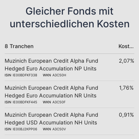
Gleicher Fonds mit
unterschiedlichen Kosten
8 Tranchen
Kosten
Muzinich European Credit Alpha Fund
2,07%
Hedged Euro Accumulation NP Units
ISIN
IE00BDFKF338
WKN
A3C50H
Muzinich European Credit Alpha Fund
1,76%
Hedged Euro Accumulation NR Units
ISIN
IE00BDFKF445
WKN
A3C50F
Muzinich European Credit Alpha Fund
0,91%
Hedged USD Accumulation NH Units
ISIN
IE00BJ2KPP06
WKN
A3C50V