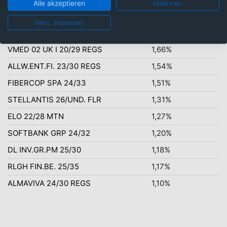
Alle akzeptieren
Ablehnen
Top-Ten Titel
Nein, anpassen
DT.BANK ANL.21/UNBEFR.
2,42%
VMED 02 UK I 20/29 REGS
1,66%
ALLW.ENT.FI. 23/30 REGS
1,54%
FIBERCOP SPA 24/33
1,51%
STELLANTIS 26/UND. FLR
1,31%
ELO 22/28 MTN
1,27%
SOFTBANK GRP 24/32
1,20%
DL INV.GR.PM 25/30
1,18%
RLGH FIN.BE. 25/35
1,17%
ALMAVIVA 24/30 REGS
1,10%