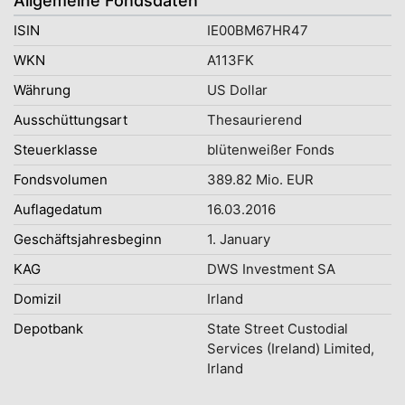
Allgemeine Fondsdaten
ISIN
IE00BM67HR47
WKN
A113FK
Währung
US Dollar
Ausschüttungsart
Thesaurierend
Steuerklasse
blütenweißer Fonds
Fondsvolumen
389.82 Mio. EUR
Auflagedatum
16.03.2016
Geschäftsjahresbeginn
1. January
KAG
DWS Investment SA
Domizil
Irland
Depotbank
State Street Custodial
Services (Ireland) Limited,
Irland