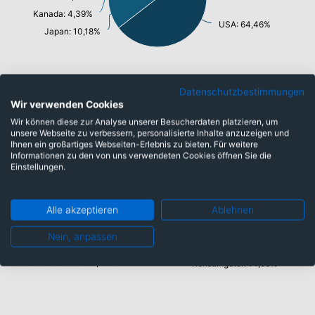
Kanada: 4,39%
USA: 64,46%
Japan: 10,18%
Datenschutzbestimmungen
Wir verwenden Cookies
Branchen
Wir können diese zur Analyse unserer Besucherdaten platzieren, um
unsere Webseite zu verbessern, personalisierte Inhalte anzuzeigen und
Ihnen ein großartiges Webseiten-Erlebnis zu bieten. Für weitere
Informationen zu den von uns verwendeten Cookies öffnen Sie die
Immobilien: 1,15%
Einstellungen.
Energie: 3,77%
Informationstechnologie/ Telekommunikation: 35,69%
Versorger: 7,75%
Industrie: 8,03%
Alle akzeptieren
Ablehnen
Finanzen: 13,33%
Nein, anpassen
Gesundheitswesen: 14,52%
Konsumgüter: 14,63%