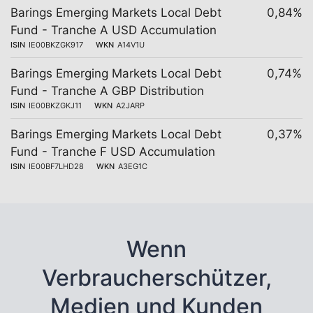
Barings Emerging Markets Local Debt
0,84%
Fund - Tranche A USD Accumulation
ISIN
IE00BKZGK917
WKN
A14V1U
Barings Emerging Markets Local Debt
0,74%
Fund - Tranche A GBP Distribution
ISIN
IE00BKZGKJ11
WKN
A2JARP
Barings Emerging Markets Local Debt
0,37%
Fund - Tranche F USD Accumulation
ISIN
IE00BF7LHD28
WKN
A3EG1C
Wenn
Verbraucherschützer,
Medien und Kunden