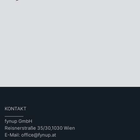
KONTAKT
fynup GmbH
Reisnerstraße 35/30,1030 Wien
E-Mail: office@fynup.at