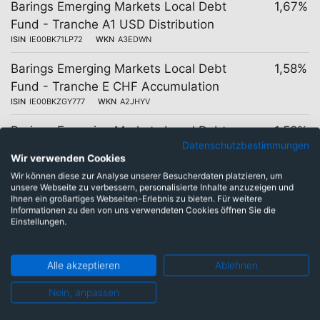
Barings Emerging Markets Local Debt
1,67%
Fund - Tranche A1 USD Distribution
ISIN
IE00BK71LP72
WKN
A3EDWN
Barings Emerging Markets Local Debt
1,58%
Fund - Tranche E CHF Accumulation
ISIN
IE00BKZGY777
WKN
A2JHYV
Barings Emerging Markets Local Debt
1,58%
Datenschutzbestimmungen
Fund - Tranche E CHF Distribution
Wir verwenden Cookies
ISIN
IE00BKZGY884
WKN
A2JHYW
Wir können diese zur Analyse unserer Besucherdaten platzieren, um
unsere Webseite zu verbessern, personalisierte Inhalte anzuzeigen und
Barings Emerging Markets Local Debt
1,58%
Ihnen ein großartiges Webseiten-Erlebnis zu bieten. Für weitere
Fund - Tranche E EUR Distribution
Informationen zu den von uns verwendeten Cookies öffnen Sie die
Einstellungen.
ISIN
IE00BKZGY223
WKN
A2JHYY
Barings Emerging Markets Local Debt
1,58%
Alle akzeptieren
Ablehnen
Fund - Tranche E GBP Distribution
ISIN
IE00BKZGY660
WKN
A2JHYU
Nein, anpassen
Barings Emerging Markets Local Debt
1,57%