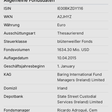
Allgemeine Fondsdaten
ISIN
IE00BKZGY116
WKN
A2JHYZ
Währung
Euro
Ausschüttungsart
Thesaurierend
Steuerklasse
blütenweißer Fonds
Fondsvolumen
1634.30 Mio. USD
Auflagedatum
10.04.2015
Geschäftsjahresbeginn
1. January
KAG
Baring International Fund
Managers (Ireland) Limited
Domizil
Irland
Depotbank
State Street Custodial
Services (Ireland) Limited
Fondsmanager
Ricardo Adrogué, Cem