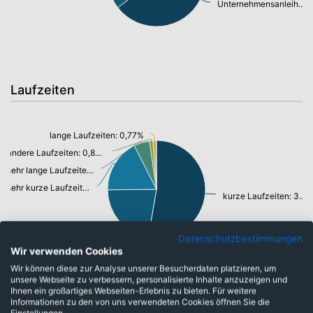
Unternehmensanleihen: 53,36%
Laufzeiten
lange Laufzeiten: 0,77%
andere Laufzeiten: 0,83%
sehr lange Laufzeiten: 3,87%
sehr kurze Laufzeiten: 13,14%
kurze Laufzeiten: 39,24%
mittlere Laufzeiten: 16,48%
Datenschutzbestimmungen
Wir verwenden Cookies
Wir können diese zur Analyse unserer Besucherdaten platzieren, um
unsere Webseite zu verbessern, personalisierte Inhalte anzuzeigen und
Ihnen ein großartiges Webseiten-Erlebnis zu bieten. Für weitere
Währungen
Informationen zu den von uns verwendeten Cookies öffnen Sie die