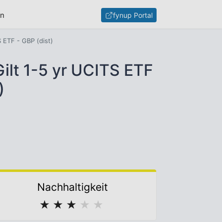
en
fynup Portal
 ETF - GBP (dist)
ilt 1-5 yr UCITS ETF
)
Nachhaltigkeit
★
★
★
★
★