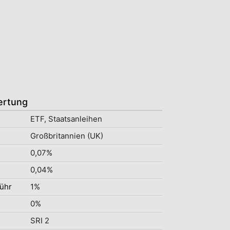
ertung
ETF, Staatsanleihen
Großbritannien (UK)
0,07%
0,04%
ühr
1%
0%
SRI 2