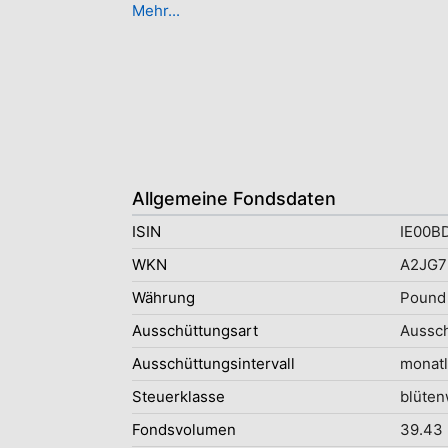
Mehr...
Allgemeine Fondsdaten
ISIN
IE00
WKN
A2JG7
Währung
Pound 
Ausschüttungsart
Aussc
Ausschüttungsintervall
monatl
Steuerklasse
blüten
Fondsvolumen
39.43 