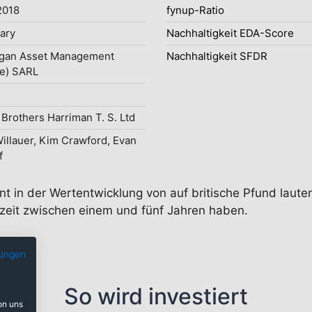
2018
fynup-Ratio
uary
Nachhaltigkeit EDA-Score
gan Asset Management
Nachhaltigkeit SFDR
e) SARL
Brothers Harriman T. S. Ltd
illauer, Kim Crawford, Evan
f
nt in der Wertentwicklung von auf britische Pfund laute
fzeit zwischen einem und fünf Jahren haben.
ungen
So wird investiert
on uns