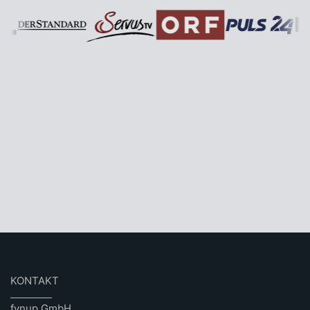
KONTAKT
fynup GmbH