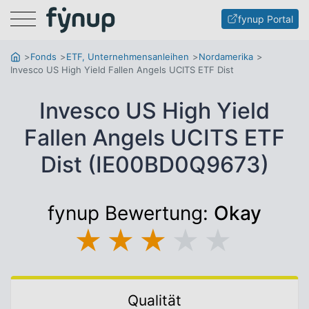
Menu
fynup Portal
Fonds
ETF, Unternehmensanleihen
Nordamerika
Invesco US High Yield Fallen Angels UCITS ETF Dist
Invesco US High Yield
Fallen Angels UCITS ETF
Dist (IE00BD0Q9673)
fynup Bewertung:
Okay
★
★
★
★
★
Qualität