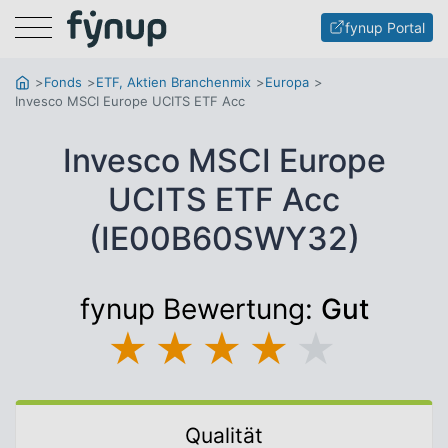
Menu
fynup Portal
Fonds
ETF, Aktien Branchenmix
Europa
Invesco MSCI Europe UCITS ETF Acc
Invesco MSCI Europe
UCITS ETF Acc
(IE00B60SWY32)
fynup Bewertung:
Gut
★
★
★
★
★
Qualität