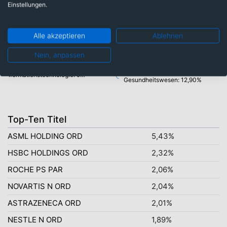
Einstellungen.
Finanzen: 24,40%
Energie: 4,50%
Werkstoffe: 5,10%
Alle akzeptieren
Ablehnen
Versorger: 5,90%
Konsumgüter: 6,30%
Nein, anpassen
Industrie: 18,10%
Basiskonsumgüter: 8,90%
Informationstechnologie: 9,70%
Gesundheitswesen: 12,90%
Top-Ten Titel
ASML HOLDING ORD
5,43%
HSBC HOLDINGS ORD
2,32%
ROCHE PS PAR
2,06%
NOVARTIS N ORD
2,04%
ASTRAZENECA ORD
2,01%
NESTLE N ORD
1,89%