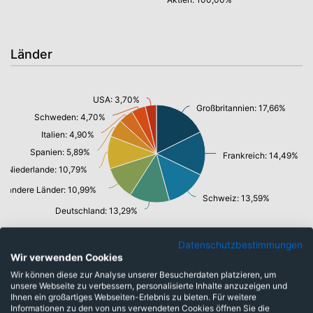
Länder
USA: 3,70%
Großbritannien: 17,66%
Schweden: 4,70%
Italien: 4,90%
Spanien: 5,89%
Frankreich: 14,49%
Niederlande: 10,79%
andere Länder: 10,99%
Schweiz: 13,59%
Deutschland: 13,29%
Datenschutzbestimmungen
Wir verwenden Cookies
Branchen
Wir können diese zur Analyse unserer Besucherdaten platzieren, um
unsere Webseite zu verbessern, personalisierte Inhalte anzuzeigen und
Ihnen ein großartiges Webseiten-Erlebnis zu bieten. Für weitere
Informationen zu den von uns verwendeten Cookies öffnen Sie die
diverse Branchen: 4,20%