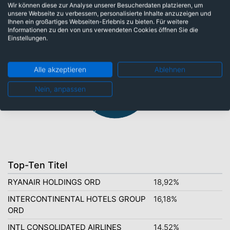
Wir können diese zur Analyse unserer Besucherdaten platzieren, um
Branchen
unsere Webseite zu verbessern, personalisierte Inhalte anzuzeigen und
Ihnen ein großartiges Webseiten-Erlebnis zu bieten. Für weitere
Informationen zu den von uns verwendeten Cookies öffnen Sie die
Einstellungen.
Alle akzeptieren
Ablehnen
Industrie: 40,30%
Nein, anpassen
Konsumgüter: 59,70%
Top-Ten Titel
RYANAIR HOLDINGS ORD
18,92%
INTERCONTINENTAL HOTELS GROUP
16,18%
ORD
INTL CONSOLIDATED AIRLINES
14,52%