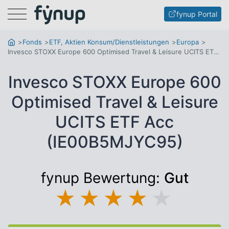
Menu
fynup Portal
Fonds
ETF, Aktien Konsum/Dienstleistungen
Europa
Invesco STOXX Europe 600 Optimised Travel & Leisure UCITS ETF Acc
Invesco STOXX Europe 600
Optimised Travel & Leisure
UCITS ETF Acc
(IE00B5MJYC95)
fynup Bewertung:
Gut
★
★
★
★
★