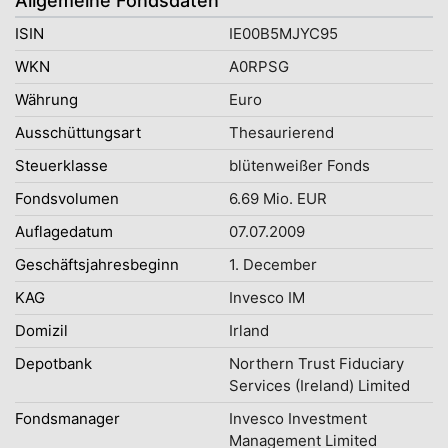
Allgemeine Fondsdaten
ISIN
IE00B5MJYC95
WKN
A0RPSG
Währung
Euro
Ausschüttungsart
Thesaurierend
Steuerklasse
blütenweißer Fonds
Fondsvolumen
6.69 Mio. EUR
Auflagedatum
07.07.2009
Geschäftsjahresbeginn
1. December
KAG
Invesco IM
Domizil
Irland
Depotbank
Northern Trust Fiduciary
Services (Ireland) Limited
Fondsmanager
Invesco Investment
Management Limited