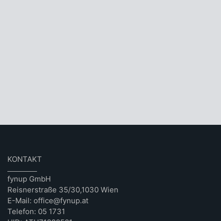
KONTAKT
fynup GmbH
Reisnerstraße 35/30,1030 Wien
E-Mail: office@fynup.at
Telefon: 05 1731