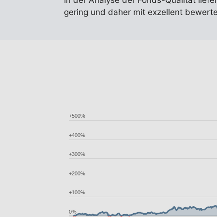
In der Analyse der Fonds-Qualität liefe
gering und daher mit exzellent bewer
+500%
+400%
+300%
+200%
+100%
0%