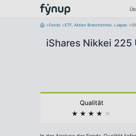
Üb
Fonds
ETF, Aktien Branchenmix
Japan
iS
iShares Nikkei 22
Qualität
★
★
★
★
★