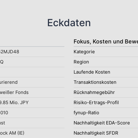
Eckdaten
Fokus, Kosten und Bew
52MJD48
Kategorie
DQ
Region
Laufende Kosten
rierend
Transaktionskosten
weißer Fonds
Rücknahmegebühr
.85 Mio. JPY
Risiko-Ertrags-Profil
2010
fynup-Ratio
ust
Nachhaltigkeit EDA-Score
ock AM (IE)
Nachhaltigkeit SFDR