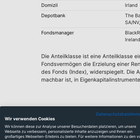
Domizil
Irland
Depotbank
The Ba
SA/NV,
Fondsmanager
Black
Irelan
Die Anteilklasse ist eine Anteilklasse
Fondsvermögen die Erzielung einer Rend
des Fonds (Index), widerspiegelt. Die 
machbar ist, in Eigenkapitalinstrument
Datenschutzbestimm
Wir verwenden Cookies
Wir können diese zur Analyse unserer Besucherdaten platzieren, um unsere
Webseite zu verbessern, personalisierte Inhalte anzuzeigen und Ihnen ein
großartiges Webseiten-Erlebnis zu bieten. Für weitere Informationen zu den v
Anlageklassen