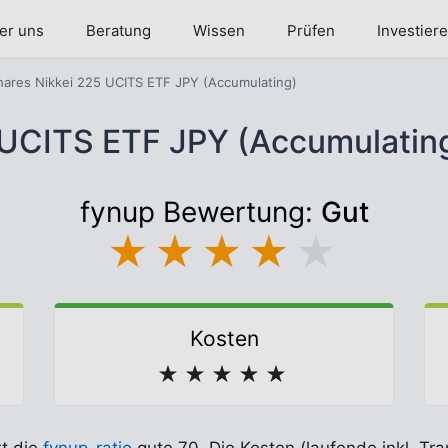
er uns
Beratung
Wissen
Prüfen
Investier
hares Nikkei 225 UCITS ETF JPY (Accumulating)
5 UCITS ETF JPY (Accumulati
fynup Bewertung:
Gut
★
★
★
★
★
Kosten
★
★
★
★
★