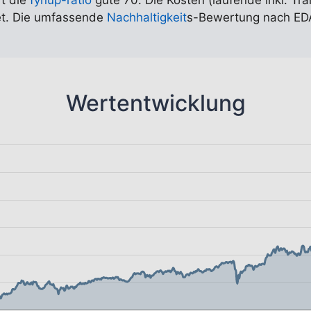
rt die
fynup-ratio
gute 70. Die Kosten (laufende inkl. Tr
tet. Die umfassende
Nachhaltigkeit
s-Bewertung nach EDA
Wertentwicklung