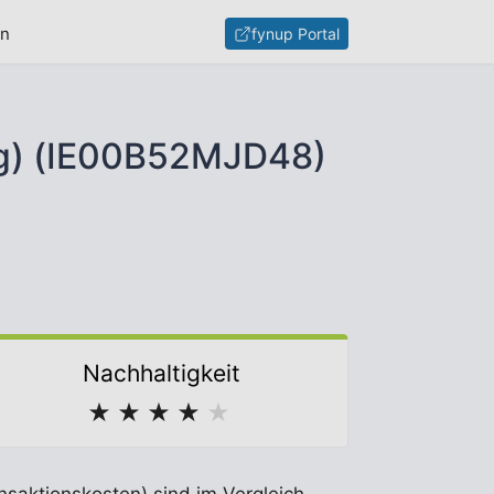
en
fynup Portal
ng) (IE00B52MJD48)
Nachhaltigkeit
★
★
★
★
★