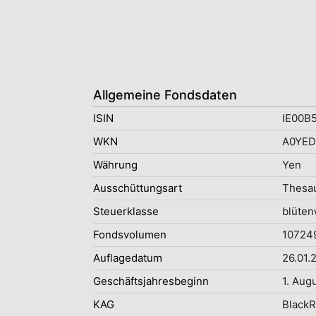
Allgemeine Fondsdaten
ISIN
IE00B
WKN
A0YE
Währung
Yen
Ausschüttungsart
Thesau
Steuerklasse
blüten
Fondsvolumen
107249
Auflagedatum
26.01.
Geschäftsjahresbeginn
1. Aug
KAG
BlackR