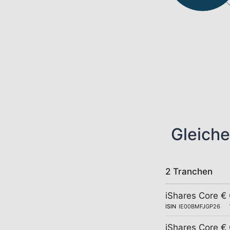
Gleiche
2 Tranchen
iShares Core €
ISIN
IE00BMFJGP26
iShares Core €