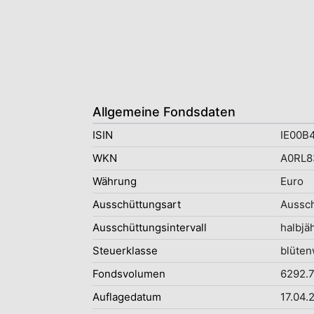
Allgemeine Fondsdaten
ISIN
IE00B
WKN
A0RL8
Währung
Euro
Ausschüttungsart
Aussc
Ausschüttungsintervall
halbjäh
Steuerklasse
blüten
Fondsvolumen
6292.7
Auflagedatum
17.04.