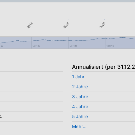
2020
2018
2016
14
2016
2018
2020
Annualisiert (per 31.12.
1 Jahr
2 Jahre
3 Jahre
4 Jahre
%
5 Jahre
Mehr...