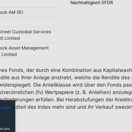
Nachhaltigkeit SFDR
ock AM (IE)
Street Custodial Services
d) Limited
Rock Asset Management
d Limited
 eines Fonds, der durch eine Kombination aus Kapitalwa
dite aus Ihrer Anlage anstrebt, welche die Rendite des
iderspiegelt. Die Anteilklasse wird über den Fonds pass
stverzinslichen (fv) Wertpapiere (z. B. Anleihen) anzule
nforderungen erfüllen. Bei Herabstufungen der Kreditra
n Bestandteil des Index mehr sind und ihr Verkauf zweckm
ungen
on uns