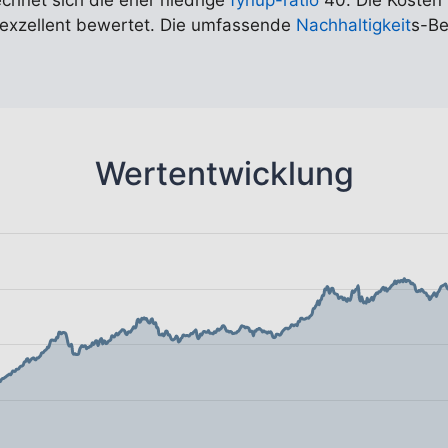
echnet sich die eher niedrige
fynup-ratio
40. Die Kosten 
t exzellent bewertet. Die umfassende
Nachhaltigkeit
s-Be
Wertentwicklung