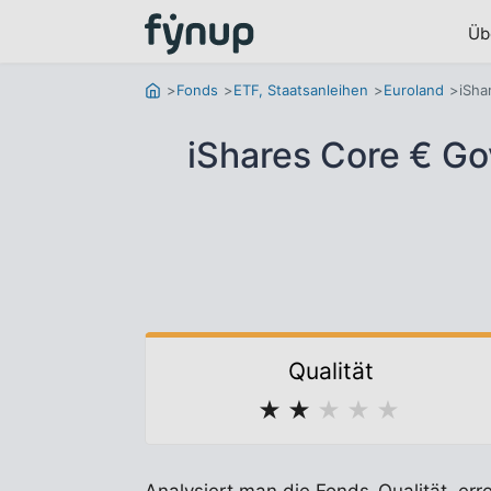
Üb
Fonds
ETF, Staatsanleihen
Euroland
iSha
iShares Core € G
Qualität
★
★
★
★
★