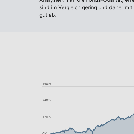
Analysiert man die Fonds-Qualität, err
sind im Vergleich gering und daher mi
gut ab.
+60%
+40%
+20%
0%