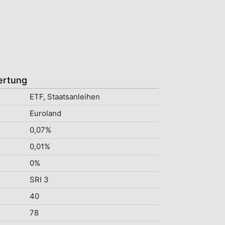
ertung
ETF, Staatsanleihen
Euroland
0,07%
0,01%
0%
SRI 3
40
78