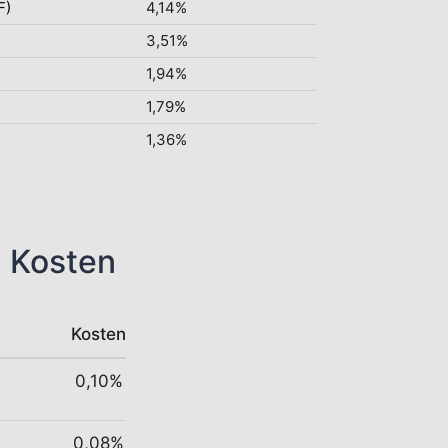
F)
4,14%
3,51%
1,94%
1,79%
1,36%
n Kosten
Kosten
0,10%
0,08%