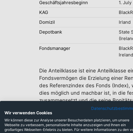
Geschäftsjahresbeginn
1. July
KAG
BlackR
Domizil
Irland
Depotbank
State 
(Irelan
Fondsmanager
Black
Irelan
Die Anteilklasse ist eine Anteilklasse
Fondsvermögen die Erzielung einer Ren
des Referenzindex des Fonds (Index), w
dies möglich und machbar ist, in die fe
zusammensetzt und die seine Bonitätsa
Fonds diese weiter halten, bis sie kei
Datenschutzbestimm
Wir verwenden Cookies
Wir können diese zur Analyse unserer Besucherdaten platzieren, um unsere
Webseite zu verbessern, personalisierte Inhalte anzuzeigen und Ihnen ein
großartiges Webseiten-Erlebnis zu bieten. Für weitere Informationen zu den v