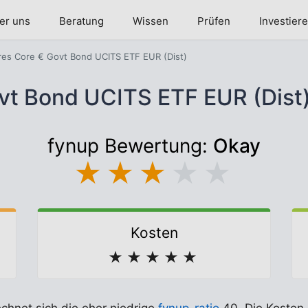
er uns
Beratung
Wissen
Prüfen
Investier
res Core € Govt Bond UCITS ETF EUR (Dist)
ovt Bond UCITS ETF EUR (Dis
fynup Bewertung:
Okay
★
★
★
★
★
Kosten
★
★
★
★
★