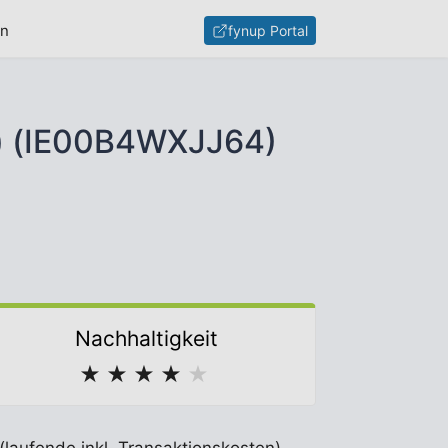
en
fynup Portal
t) (IE00B4WXJJ64)
Nachhaltigkeit
★
★
★
★
★