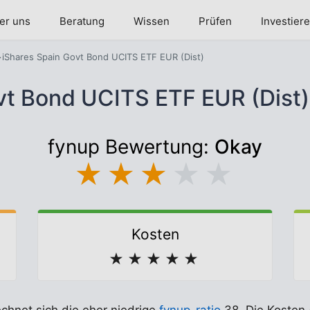
er uns
Beratung
Wissen
Prüfen
Investier
iShares Spain Govt Bond UCITS ETF EUR (Dist)
ovt Bond UCITS ETF EUR (Dist
fynup Bewertung:
Okay
★
★
★
★
★
Kosten
★
★
★
★
★