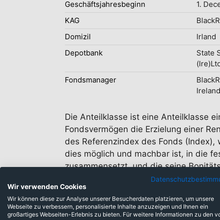
Geschäftsjahresbeginn
1. Dec
KAG
BlackR
Domizil
Irland
Depotbank
State 
(Ire)Lt
Fondsmanager
Black
Irelan
Die Anteilklasse ist eine Anteilklasse
Fondsvermögen die Erzielung einer Ren
des Referenzindex des Fonds (Index), w
dies möglich und machbar ist, in die fe
zusammensetzt, und die seine Bonitäts
Fonds diese weiter halten, bis sie kei
Datenschutzbestimm
Wir verwenden Cookies
Wir können diese zur Analyse unserer Besucherdaten platzieren, um unsere
Webseite zu verbessern, personalisierte Inhalte anzuzeigen und Ihnen ein
großartiges Webseiten-Erlebnis zu bieten. Für weitere Informationen zu den v