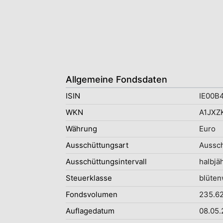
Allgemeine Fondsdaten
ISIN
IE00B
WKN
A1JXZ
Währung
Euro
Ausschüttungsart
Aussc
Ausschüttungsintervall
halbjäh
Steuerklasse
blüten
Fondsvolumen
235.62
Auflagedatum
08.05.