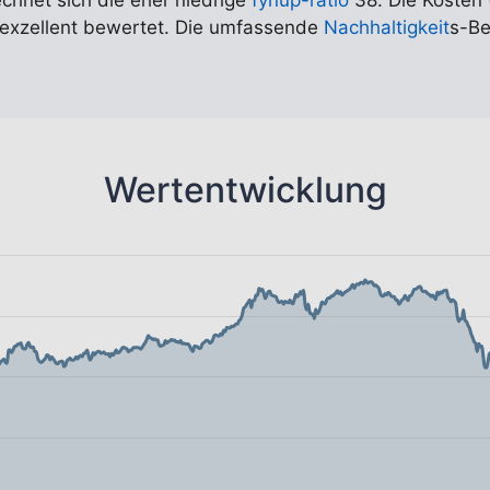
echnet sich die eher niedrige
fynup-ratio
38. Die Kosten 
t exzellent bewertet. Die umfassende
Nachhaltigkeit
s-Be
Wertentwicklung