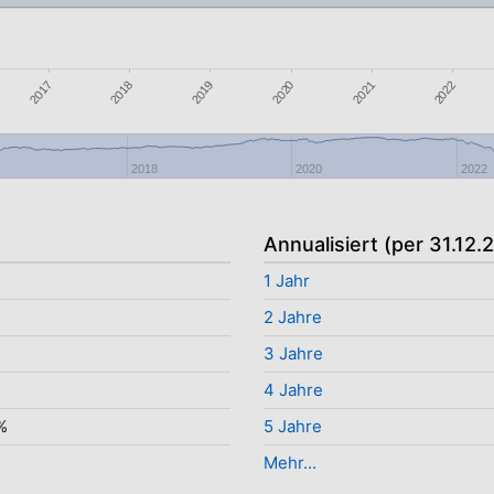
2019
2020
2017
2021
2018
2022
2018
2020
2022
Annualisiert (per 31.12.
%
1 Jahr
2 Jahre
3 Jahre
4 Jahre
%
5 Jahre
Mehr...