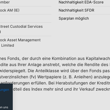
ember
Nachhaltigkeit EDA-Score
ock AM (IE)
Nachhaltigkeit SFDR
Sparplan möglich
Street Custodial Services
d
Rock Asset Management
d Limited
 eines Fonds, der durch eine Kombination aus Kapitalwa
dite aus Ihrer Anlage anstrebt, welche die Rendite de
iderspiegelt. Die Anteilklasse wird über den Fonds pass
stverzinslichen (fv) Wertpapiere (z. B. Anleihen) anzule
anforderungen erfüllen. Bei Herabstufungen der Kreditr
n Bestandteil des Index mehr sind und ihr Verkauf zweckm
ungen
on uns