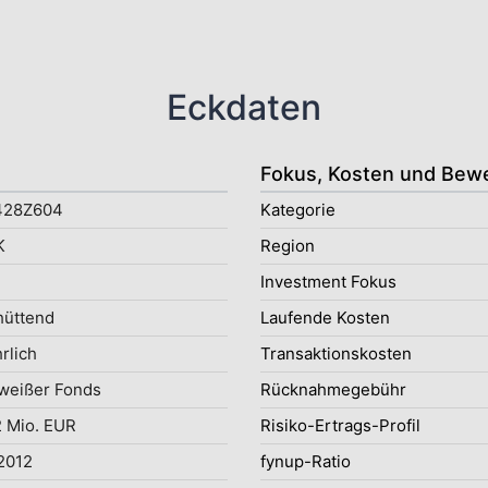
Eckdaten
Fokus, Kosten und Bew
428Z604
Kategorie
K
Region
Investment Fokus
hüttend
Laufende Kosten
rlich
Transaktionskosten
weißer Fonds
Rücknahmegebühr
 Mio. EUR
Risiko-Ertrags-Profil
2012
fynup-Ratio