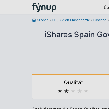
Üb
Fonds
ETF, Aktien Branchenmix
Euroland
iShares Spain G
Qualität
★
★
★
★
★