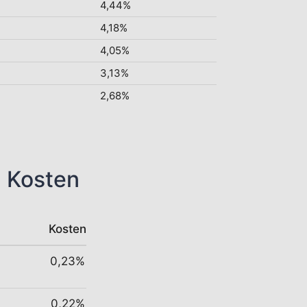
4,44%
4,18%
4,05%
3,13%
2,68%
n Kosten
Kosten
0,23%
0,22%