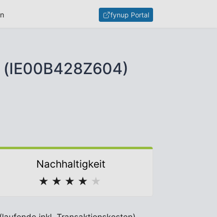
en
fynup Portal
) (IE00B428Z604)
Nachhaltigkeit
★
★
★
★
★