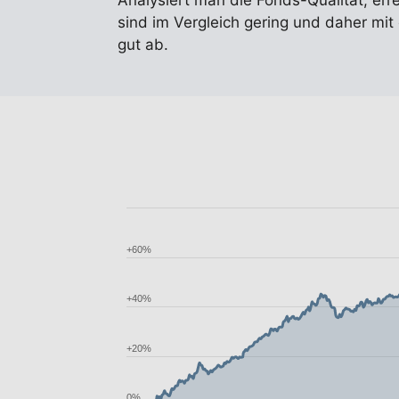
Analysiert man die Fonds-Qualität, err
sind im Vergleich gering und daher mi
gut ab.
+60%
+40%
+20%
0%