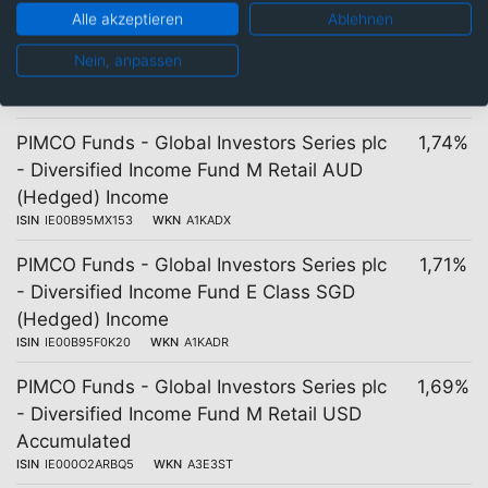
PIMCO Funds - Global Investors Series plc
1,74%
Alle akzeptieren
Ablehnen
- Diversified Income Fund E Class EUR
Nein, anpassen
(Hedged) Income
ISIN
IE00B4TG9K96
WKN
A0YCJC
PIMCO Funds - Global Investors Series plc
1,74%
- Diversified Income Fund M Retail AUD
(Hedged) Income
ISIN
IE00B95MX153
WKN
A1KADX
PIMCO Funds - Global Investors Series plc
1,71%
- Diversified Income Fund E Class SGD
(Hedged) Income
ISIN
IE00B95F0K20
WKN
A1KADR
PIMCO Funds - Global Investors Series plc
1,69%
- Diversified Income Fund M Retail USD
Accumulated
ISIN
IE000O2ARBQ5
WKN
A3E3ST