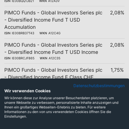
ISIN
IE00BQQ1JB21
WKN
A12A3V
PIMCO Funds - Global Investors Series plc
2,08%
- Diversified Income Fund T USD
Accumulation
ISIN
IE00BRB37T43
WKN
A12C4G
PIMCO Funds - Global Investors Series plc
2,08%
- Diversified Income Fund T USD Income
ISIN
IE00BRCJF865
WKN
A12C35
PIMCO Funds - Global Investors Series plc
1,75%
- Diversified Income Fund E Class CHF
(Hedged) Accumulation
Datenschutzbestimmungen
ISIN
IE00BKTN2037
WKN
A2PQVQ
Wir verwenden Cookies
Wir können diese zur Analyse unserer Besucherdaten platzieren, um
PIMCO Funds - Global Investors Series plc
1,74%
unsere Webseite zu verbessern, personalisierte Inhalte anzuzeigen und
Ihnen ein großartiges Webseiten-Erlebnis zu bieten. Für weitere
- Diversified Income Fund E Class EUR
Informationen zu den von uns verwendeten Cookies öffnen Sie die
(Hedged) Accumulation
Einstellungen.
ISIN
IE00B1Z6D669
WKN
A0MWBY