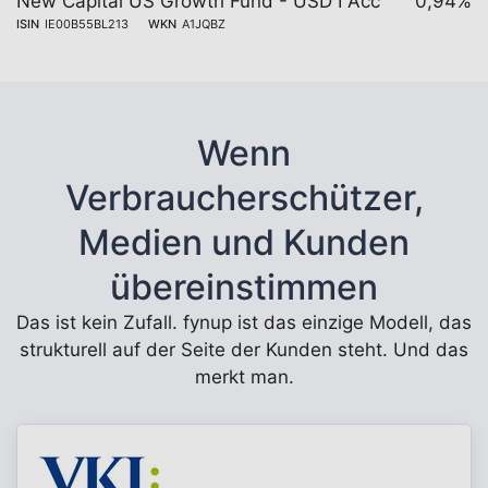
New Capital US Growth Fund - USD I Acc
0,94%
ISIN
IE00B55BL213
WKN
A1JQBZ
Wenn
Verbraucherschützer,
Medien und Kunden
übereinstimmen
Das ist kein Zufall. fynup ist das einzige Modell, das
strukturell auf der Seite der Kunden steht. Und das
merkt man.