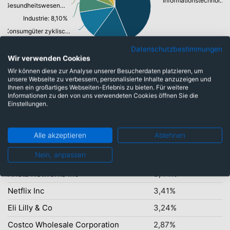
Informationstechnologie: 43,80%
Gesundheitswesen: 8,05%
Industrie: 8,10%
Konsumgüter zyklisch: 12,40%
Telekommunikationsdienste, Breitband Internet: 16,32%
Datenschutzbestimmungen
Wir verwenden Cookies
Wir können diese zur Analyse unserer Besucherdaten platzieren, um
unsere Webseite zu verbessern, personalisierte Inhalte anzuzeigen und
Ihnen ein großartiges Webseiten-Erlebnis zu bieten. Für weitere
Top-Ten Titel
Informationen zu den von uns verwendeten Cookies öffnen Sie die
Einstellungen.
Alphabet Inc Class A
8,99%
Nvidia Corporation
8,45%
Alle akzeptieren
Ablehnen
Broadcom Inc
7,21%
Nein, anpassen
Amazon.com Inc
5,46%
Arista Networks Inc
3,44%
Netflix Inc
3,41%
Eli Lilly & Co
3,24%
Costco Wholesale Corporation
2,87%