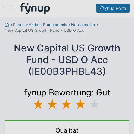
Menu
fynup Portal
Fonds
Aktien, Branchenmix
Nordamerika
New Capital US Growth Fund - USD O Acc
New Capital US Growth
Fund - USD O Acc
(IE00B3PHBL43)
fynup Bewertung:
Gut
★
★
★
★
★
Qualität