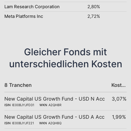
Lam Research Corporation
2,80%
Meta Platforms Inc
2,72%
Gleicher Fonds mit
unterschiedlichen Kosten
8 Tranchen
Kosten
New Capital US Growth Fund - USD N Acc
3,07%
ISIN
IE00BJYJFD31
WKN
A2QH8R
New Capital US Growth Fund - USD A Acc
1,99%
ISIN
IE00BJYJF221
WKN
A2QH8Q