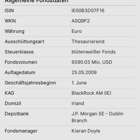
Allgemeine Fondsdaten
ISIN
IE00B3D07F16
WKN
A0Q9P2
Währung
Euro
Ausschüttungsart
Thesaurierend
Steuerklasse
blütenweißer Fonds
Fondsvolumen
9390.03 Mio. USD
Auflagedatum
25.05.2009
Geschäftsjahresbeginn
1. June
KAG
BlackRock AM (IE)
Domizil
Irland
Depotbank
J.P. Morgan SE - Dublin
Branch
Fondsmanager
Kieran Doyle