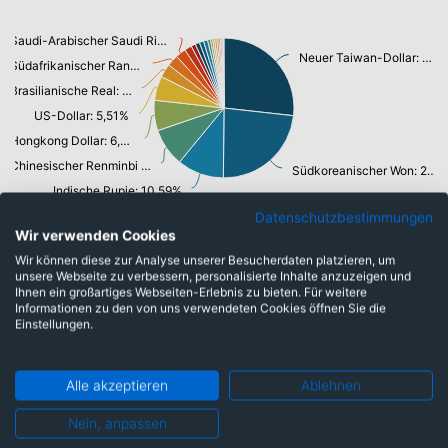
Saudi-Arabischer Saudi Riyal: 2,35%
Neuer Taiwan-Dollar: 26,24%
Südafrikanischer Rand: 2,57%
Brasilianische Real: 3,09%
US-Dollar: 5,51%
Hongkong Dollar: 6,88%
Chinesischer Renminbi Yuan: 8,65%
Südkoreanischer Won: 22,93%
Indische Rupie: 10,59%
Datenschutzbestimmungen
Wir verwenden Cookies
Wir können diese zur Analyse unserer Besucherdaten platzieren, um
Top-Ten Titel
unsere Webseite zu verbessern, personalisierte Inhalte anzuzeigen und
Ihnen ein großartiges Webseiten-Erlebnis zu bieten. Für weitere
Taiwan Semiconduct.Manufact.Co
14,70%
Informationen zu den von uns verwendeten Cookies öffnen Sie die
Einstellungen.
Samsung Electronics Co. Ltd.
8,67%
SK Hynix Inc.
6,79%
Alle akzeptieren
Ablehnen
Tencent Holdings Ltd.
2,67%
Nein, anpassen
Alibaba Group Holding Ltd.
2,05%