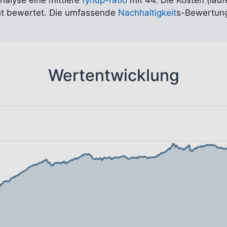
Analyse eine mittlere
fynup-ratio
mit 44. Die Kosten (lauf
ent bewertet. Die umfassende
Nachhaltigkeit
s-Bewertung
Wertentwicklung