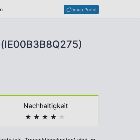
en
fynup Portal
) (IE00B3B8Q275)
Nachhaltigkeit
★
★
★
★
★