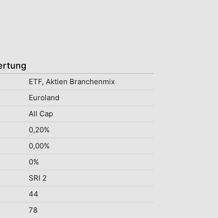
ertung
ETF, Aktien Branchenmix
Euroland
All Cap
0,20%
0,00%
0%
SRI 2
44
78