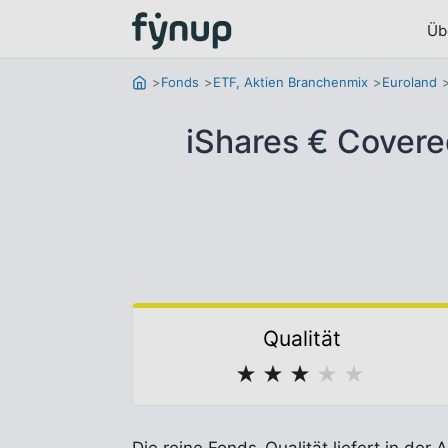
Üb
Fonds
ETF, Aktien Branchenmix
Euroland
iShares € Cover
Qualität
★
★
★
★
★