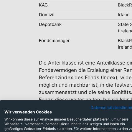
KAG
BlackR
Domizil
Irland
Depotbank
State 
(Irelan
Fondsmanager
Black
Irelan
Die Anteilklasse ist eine Anteilklasse
Fondsvermögen die Erzielung einer Rend
Referenzindex des Fonds (Index), wider
möglich und machbar ist, in die festver
zusammensetzt und die seine Bonitätsa
Fonds diese weiter halten, bis sie kei
Datenschutzbestimm
Wir verwenden Cookies
Wir können diese zur Analyse unserer Besucherdaten platzieren, um unsere
Webseite zu verbessern, personalisierte Inhalte anzuzeigen und Ihnen ein
großartiges Webseiten-Erlebnis zu bieten. Für weitere Informationen zu den v