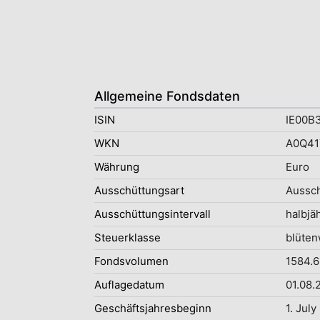
Allgemeine Fondsdaten
ISIN
IE00B
WKN
A0Q41
Währung
Euro
Ausschüttungsart
Aussc
Ausschüttungsintervall
halbjäh
Steuerklasse
blüten
Fondsvolumen
1584.6
Auflagedatum
01.08.
Geschäftsjahresbeginn
1. July