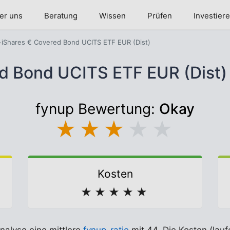
er uns
Beratung
Wissen
Prüfen
Investier
iShares € Covered Bond UCITS ETF EUR (Dist)
ed Bond UCITS ETF EUR (Dist
fynup Bewertung:
Okay
★
★
★
★
★
Kosten
★
★
★
★
★