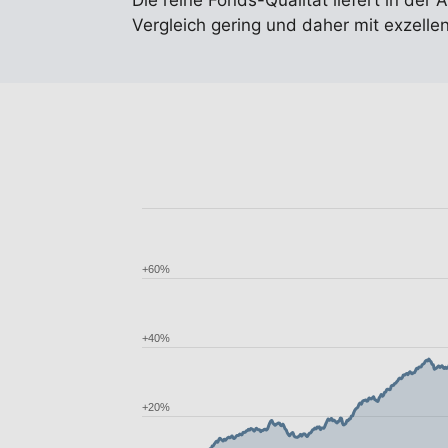
Die reine Fonds-Qualität liefert in der 
Vergleich gering und daher mit exzell
+60%
+40%
+20%