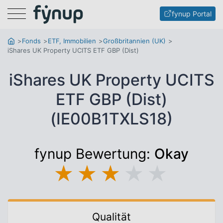
Menu
fynup Portal
Fonds
ETF, Immobilien
Großbritannien (UK)
iShares UK Property UCITS ETF GBP (Dist)
iShares UK Property UCITS
ETF GBP (Dist)
(IE00B1TXLS18)
fynup Bewertung:
Okay
★
★
★
★
★
Qualität