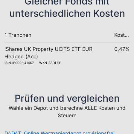
Gleicher Fonds mit
unterschiedlichen Kosten
1 Tranchen
Kosten
iShares UK Property UCITS ETF EUR
0,47%
Hedged (Acc)
ISIN
IE000FI414K7
WKN
A3DLEF
Prüfen und vergleichen
Wähle ein Depot und berechne ALLE Kosten und
Steuern
DADAT, Online Wertpapierdepot provisionsfrei