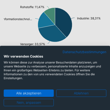
Rohstoffe: 11,47%
Industrie: 38,31%
Informationstechnologie/ Telekommunikation: 16,65%
Versorger: 33,57%
Datenschutzbestimmungen
Wir verwenden Cookies
Wir können diese zur Analyse unserer Besucherdaten platzieren, um
Währungen
unsere Webseite zu verbessern, personalisierte Inhalte anzuzeigen und
Ihnen ein großartiges Webseiten-Erlebnis zu bieten. Für weitere
Informationen zu den von uns verwendeten Cookies öffnen Sie die
Einstellungen.
Hongkong Dollar: 2,75%
Chinesischer Renminbi Yuan: 2,81%
US-Dollar: 34,94%
Dänische Kronen: 3,54%
Alle akzeptieren
Ablehnen
Südkoreanischer Won: 3,84%
Nein, anpassen
Japanische Yen: 16,13%