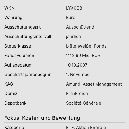
WKN
LYX0CB
Währung
Euro
Ausschüttungsart
Ausschüttend
Ausschüttungsintervall
jährlich
Steuerklasse
blütenweißer Fonds
Fondsvolumen
1112.99 Mio. EUR
Auflagedatum
10.10.2007
Geschäftsjahresbeginn
1. November
KAG
Amundi Asset Management
Domizil
Frankreich
Depotbank
Société Générale
Fokus, Kosten und Bewertung
Kategorie
ETF, Aktien Energie