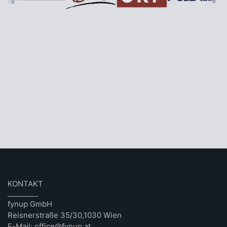
KONTAKT
fynup GmbH
Reisnerstraße 35/30,1030 Wien
E-Mail: office@fynup.at