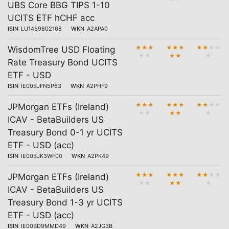
UBS Core BBG TIPS 1-10
UCITS ETF hCHF acc
ISIN
LU1459802168
WKN
A2APA0
★
★
★
★
★
★
★
★
★
★
WisdomTree USD Floating
★
★
★
★
★
Rate Treasury Bond UCITS
ETF - USD
ISIN
IE00BJFN5P63
WKN
A2PHF9
★
★
★
★
★
★
★
★
★
★
JPMorgan ETFs (Ireland)
★
★
★
★
★
ICAV - BetaBuilders US
Treasury Bond 0-1 yr UCITS
ETF - USD (acc)
ISIN
IE00BJK3WF00
WKN
A2PK49
★
★
★
★
★
★
★
★
★
★
JPMorgan ETFs (Ireland)
★
★
★
★
★
ICAV - BetaBuilders US
Treasury Bond 1-3 yr UCITS
ETF - USD (acc)
ISIN
IE00BD9MMD49
WKN
A2JG3B