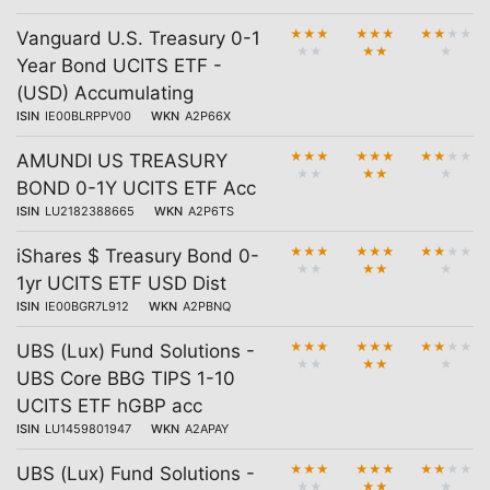
★
★
★
★
★
★
★
★
★
★
Vanguard U.S. Treasury 0-1
★
★
★
★
★
Year Bond UCITS ETF -
(USD) Accumulating
ISIN
IE00BLRPPV00
WKN
A2P66X
★
★
★
★
★
★
★
★
★
★
AMUNDI US TREASURY
★
★
★
★
★
BOND 0-1Y UCITS ETF Acc
ISIN
LU2182388665
WKN
A2P6TS
★
★
★
★
★
★
★
★
★
★
iShares $ Treasury Bond 0-
★
★
★
★
★
1yr UCITS ETF USD Dist
ISIN
IE00BGR7L912
WKN
A2PBNQ
★
★
★
★
★
★
★
★
★
★
UBS (Lux) Fund Solutions -
★
★
★
★
★
UBS Core BBG TIPS 1-10
UCITS ETF hGBP acc
ISIN
LU1459801947
WKN
A2APAY
★
★
★
★
★
★
★
★
★
★
UBS (Lux) Fund Solutions -
★
★
★
★
★