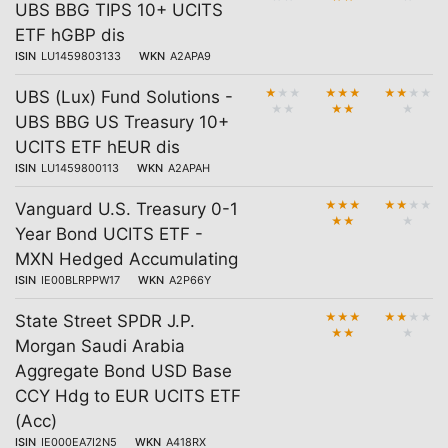
UBS BBG TIPS 10+ UCITS
ETF hGBP dis
ISIN
LU1459803133
WKN
A2APA9
★
★
★
★
★
★
★
★
★
★
UBS (Lux) Fund Solutions -
★
★
★
★
★
UBS BBG US Treasury 10+
UCITS ETF hEUR dis
ISIN
LU1459800113
WKN
A2APAH
★
★
★
★
★
★
★
Vanguard U.S. Treasury 0-1
★
★
★
Year Bond UCITS ETF -
MXN Hedged Accumulating
ISIN
IE00BLRPPW17
WKN
A2P66Y
★
★
★
★
★
★
★
State Street SPDR J.P.
★
★
★
Morgan Saudi Arabia
Aggregate Bond USD Base
CCY Hdg to EUR UCITS ETF
(Acc)
ISIN
IE000EA7I2N5
WKN
A418RX