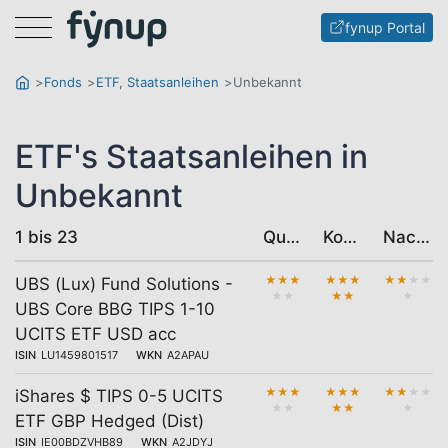
Menu
fynup Portal
Fonds
ETF, Staatsanleihen
Unbekannt
ETF's Staatsanleihen in
Unbekannt
1 bis 23
Qualität
Kosten
Nachhaltigkeit
★
★
★
★
★
★
★
★
★
★
UBS (Lux) Fund Solutions -
★
★
★
★
★
UBS Core BBG TIPS 1-10
UCITS ETF USD acc
ISIN
LU1459801517
WKN
A2APAU
★
★
★
★
★
★
★
★
★
★
iShares $ TIPS 0-5 UCITS
★
★
★
★
★
ETF GBP Hedged (Dist)
ISIN
IE00BDZVHB89
WKN
A2JDYJ