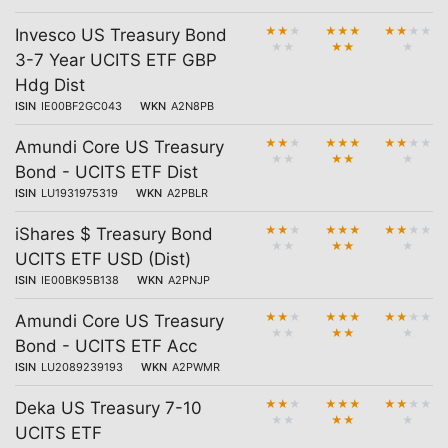
★
★
★
★
★
★
★
★
★
★
Invesco US Treasury Bond
★
★
★
★
★
3-7 Year UCITS ETF GBP
Hdg Dist
ISIN
IE00BF2GC043
WKN
A2N8PB
★
★
★
★
★
★
★
★
★
★
Amundi Core US Treasury
★
★
★
★
★
Bond - UCITS ETF Dist
ISIN
LU1931975319
WKN
A2PBLR
★
★
★
★
★
★
★
★
★
★
iShares $ Treasury Bond
★
★
★
★
★
UCITS ETF USD (Dist)
ISIN
IE00BK95B138
WKN
A2PNJP
★
★
★
★
★
★
★
★
★
★
Amundi Core US Treasury
★
★
★
★
★
Bond - UCITS ETF Acc
ISIN
LU2089239193
WKN
A2PWMR
★
★
★
★
★
★
★
★
★
★
Deka US Treasury 7-10
★
★
★
★
★
UCITS ETF