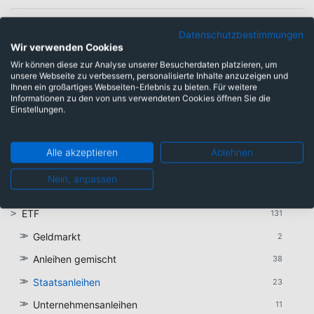
★
★
★
★
★
★
★
★
★
★
UBS (Lux) Fund Solutions -
★
★
★
★
★
Datenschutzbestimmungen
UBS BBG TIPS 10+ UCITS
Wir verwenden Cookies
ETF hEUR acc
Wir können diese zur Analyse unserer Besucherdaten platzieren, um
ISIN
LU1459803059
WKN
A2APA8
unsere Webseite zu verbessern, personalisierte Inhalte anzuzeigen und
Kategorien Unbekannt
Ihnen ein großartiges Webseiten-Erlebnis zu bieten. Für weitere
Informationen zu den von uns verwendeten Cookies öffnen Sie die
Einstellungen.
Geldmarkt
30
Anleihen
266
Alle akzeptieren
Ablehnen
Mischfonds
25
Nein, anpassen
Aktien
765
ETF
131
Geldmarkt
2
Anleihen gemischt
38
Staatsanleihen
23
Unternehmensanleihen
11