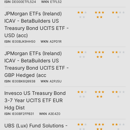
ISIN
DE000ETFL524
WKN
ETFL52
★
★
★
★
★
★
★
★
★
★
JPMorgan ETFs (Ireland)
★
★
★
★
★
ICAV - BetaBuilders US
Treasury Bond UCITS ETF -
USD (acc)
ISIN
IE00BJK9HH50
WKN
A2PD1R
★
★
★
★
★
★
★
★
★
★
JPMorgan ETFs (Ireland)
★
★
★
★
★
ICAV - BetaBuilders US
Treasury Bond UCITS ETF -
GBP Hedged (acc
ISIN
IE00BK6Q9938
WKN
A2PJ5U
★
★
★
★
★
★
★
★
★
★
Invesco US Treasury Bond
★
★
★
★
★
3-7 Year UCITS ETF EUR
Hdg Dist
ISIN
IE00BF2FPB31
WKN
A3E4Z0
★
★
★
★
★
★
★
★
★
★
UBS (Lux) Fund Solutions -
★
★
★
★
★