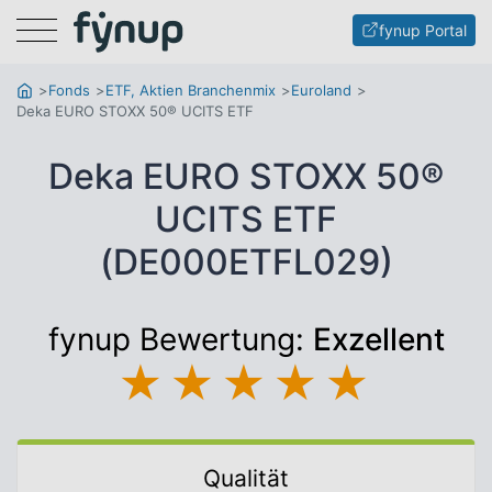
Menu
fynup Portal
Fonds
ETF, Aktien Branchenmix
Euroland
Deka EURO STOXX 50® UCITS ETF
Deka EURO STOXX 50®
UCITS ETF
(DE000ETFL029)
fynup Bewertung:
Exzellent
★
★
★
★
★
Qualität