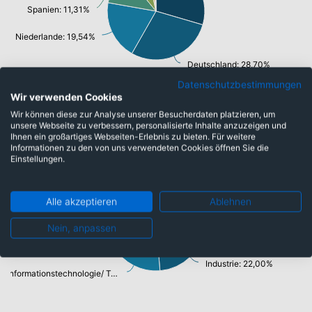
Spanien: 11,31%
Niederlande: 19,54%
Deutschland: 28,70%
Datenschutzbestimmungen
Wir verwenden Cookies
Wir können diese zur Analyse unserer Besucherdaten platzieren, um
Branchen
unsere Webseite zu verbessern, personalisierte Inhalte anzuzeigen und
Ihnen ein großartiges Webseiten-Erlebnis zu bieten. Für weitere
Informationen zu den von uns verwendeten Cookies öffnen Sie die
Einstellungen.
Rohstoffe: 3,44%
Energie: 4,45%
Finanzen: 26,69%
Alle akzeptieren
Ablehnen
Versorger: 4,88%
Gesundheitswesen: 5,30%
Nein, anpassen
Konsumgüter: 15,00%
Industrie: 22,00%
Informationstechnologie/ Telekommunikation: 17,77%