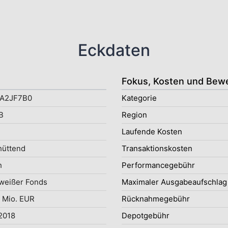
Eckdaten
Fokus, Kosten und Bew
A2JF7B0
Kategorie
B
Region
Laufende Kosten
hüttend
Transaktionskosten
h
Performancegebühr
weißer Fonds
Maximaler Ausgabeaufschlag
 Mio. EUR
Rücknahmegebühr
2018
Depotgebühr