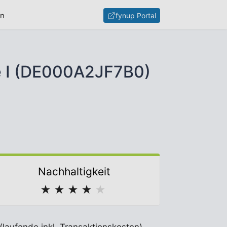
en
fynup Portal
e I (DE000A2JF7B0)
Nachhaltigkeit
★
★
★
★
★