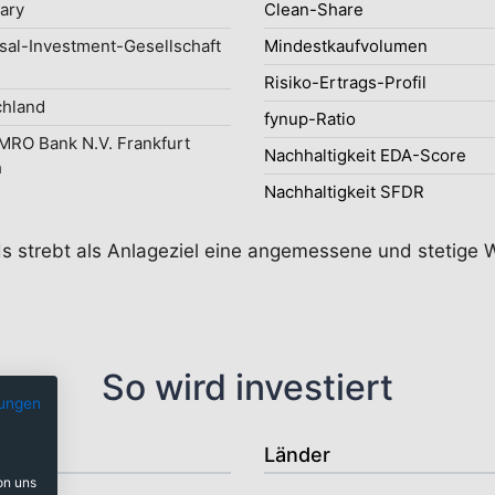
uary
Clean-Share
sal-Investment-Gesellschaft
Mindestkaufvolumen
Risiko-Ertrags-Profil
chland
fynup-Ratio
RO Bank N.V. Frankfurt
Nachhaltigkeit EDA-Score
h
Nachhaltigkeit SFDR
ds strebt als Anlageziel eine angemessene und stetige 
So wird investiert
ungen
Länder
on uns