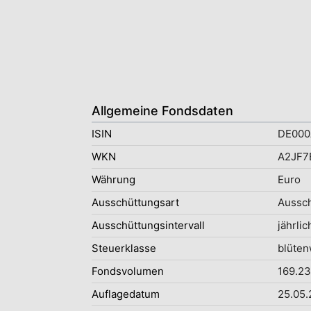
Allgemeine Fondsdaten
ISIN
DE000
WKN
A2JF7
Währung
Euro
Ausschüttungsart
Aussc
Ausschüttungsintervall
jährlic
Steuerklasse
blüten
Fondsvolumen
169.23
Auflagedatum
25.05.