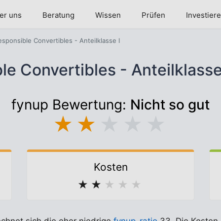
er uns
Beratung
Wissen
Prüfen
Investier
ponsible Convertibles - Anteilklasse I
e Convertibles - Anteilklass
fynup Bewertung:
Nicht so gut
★
★
★
★
★
Kosten
★
★
★
★
★