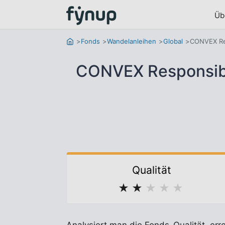
Üb
Fonds
Wandelanleihen
Global
CONVEX Res
CONVEX Responsibl
Qualität
★
★
★
★
★