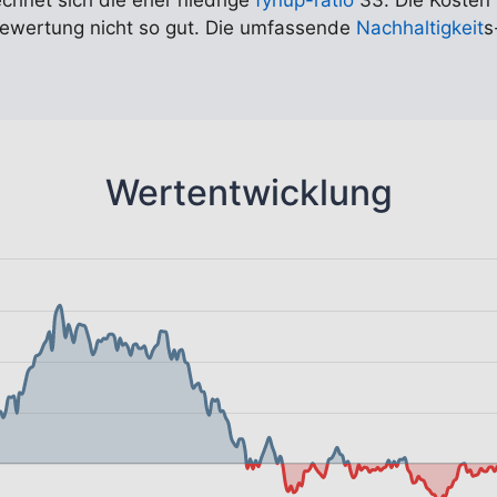
echnet sich die eher niedrige
fynup-ratio
33. Die Kosten 
 Bewertung nicht so gut. Die umfassende
Nachhaltigkeit
s
Wertentwicklung