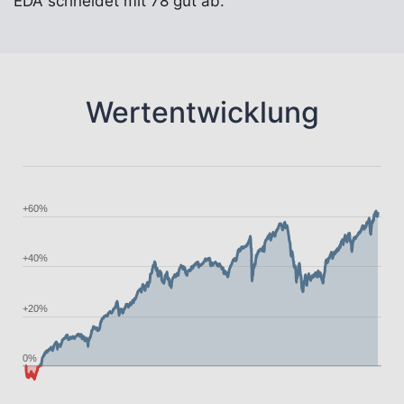
EDA schneidet mit 78 gut ab.
Wertentwicklung
+60%
+40%
+20%
0%