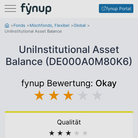
Menu
fynup Portal
Fonds
Mischfonds, Flexibel
Global
UniInstitutional Asset Balance
UniInstitutional Asset
Balance (DE000A0M80K6)
fynup Bewertung:
Okay
★
★
★
★
★
Qualität
★
★
★
★
★