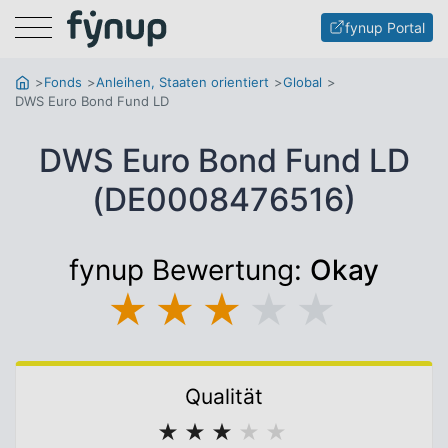
Menu
fynup Portal
Fonds
Anleihen, Staaten orientiert
Global
DWS Euro Bond Fund LD
DWS Euro Bond Fund LD
(DE0008476516)
fynup Bewertung:
Okay
★
★
★
★
★
Qualität
★
★
★
★
★