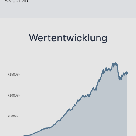
83 gut ab.
Wertentwicklung
+1500%
+1000%
+500%