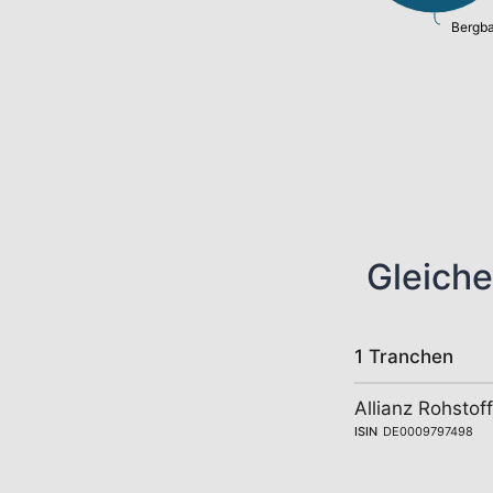
Bergba
Gleiche
1 Tranchen
Allianz Rohstof
ISIN
DE0009797498