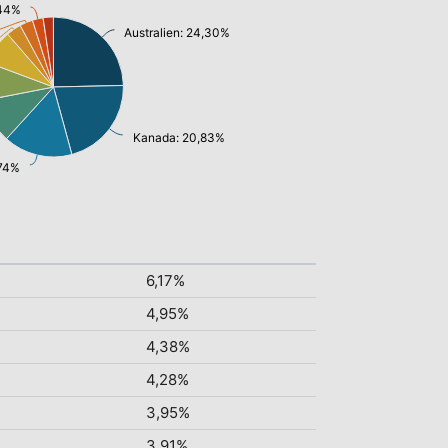
,44%
Australien: 24,30%
Kanada: 20,83%
,74%
6,17%
4,95%
4,38%
4,28%
3,95%
3,91%