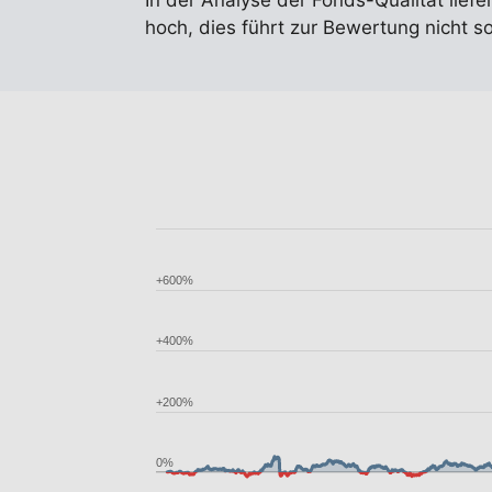
In der Analyse der Fonds-Qualität liefe
hoch, dies führt zur Bewertung nicht so
+600%
+400%
+200%
0%