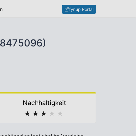
en
fynup Portal
008475096)
Nachhaltigkeit
★
★
★
★
★