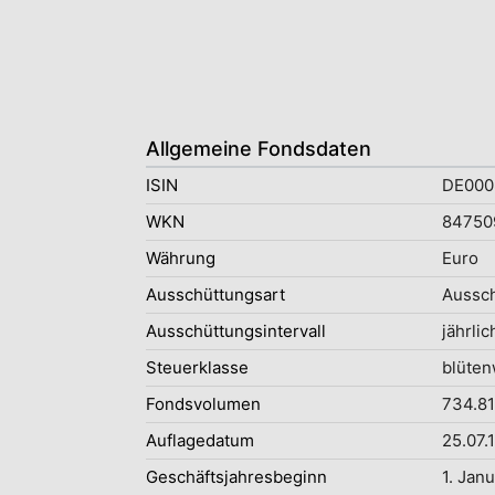
Allgemeine Fondsdaten
ISIN
DE000
WKN
84750
Währung
Euro
Ausschüttungsart
Aussc
Ausschüttungsintervall
jährlic
Steuerklasse
blüten
Fondsvolumen
734.81
Auflagedatum
25.07.
Geschäftsjahresbeginn
1. Jan