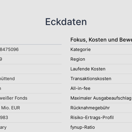
Eckdaten
Fokus, Kosten und Bew
8475096
Kategorie
9
Region
Laufende Kosten
hüttend
Transaktionskosten
h
All-in-fee
weißer Fonds
Maximaler Ausgabeaufschlag
 Mio. EUR
Rücknahmegebühr
1983
Risiko-Ertrags-Profil
uary
fynup-Ratio