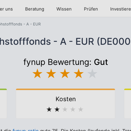
er uns
Beratung
Wissen
Prüfen
Investier
ohstofffonds - A - EUR
ohstofffonds - A - EUR (DE0
fynup Bewertung:
Gut
★
★
★
★
★
Kosten
★
★
★
★
★