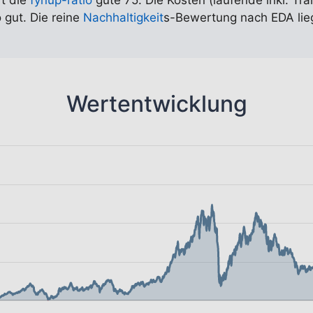
rt die
fynup-ratio
gute 75. Die Kosten (laufende inkl. Tra
 gut. Die reine
Nachhaltigkeit
s-Bewertung nach EDA liegt
Wertentwicklung