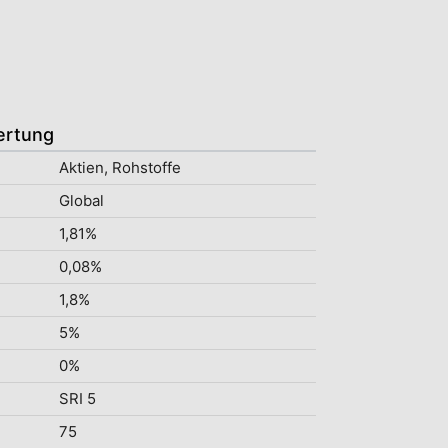
ertung
Aktien, Rohstoffe
Global
1,81%
0,08%
1,8%
5%
0%
SRI 5
75