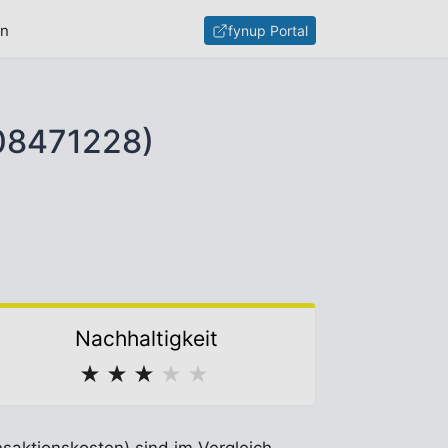
en
fynup Portal
08471228)
Nachhaltigkeit
★
★
★
★
★