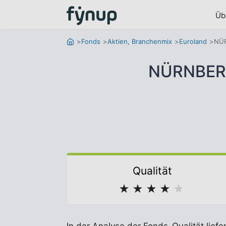
Üb
Fonds
Aktien, Branchenmix
Euroland
NÜR
NÜRNBERG
Qualität
★
★
★
★
★