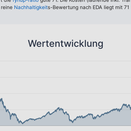
rt die
fynup-ratio
gute 71. Die Kosten (laufende inkl. Tra
 reine
Nachhaltigkeit
s-Bewertung nach EDA liegt mit 71 
Wertentwicklung