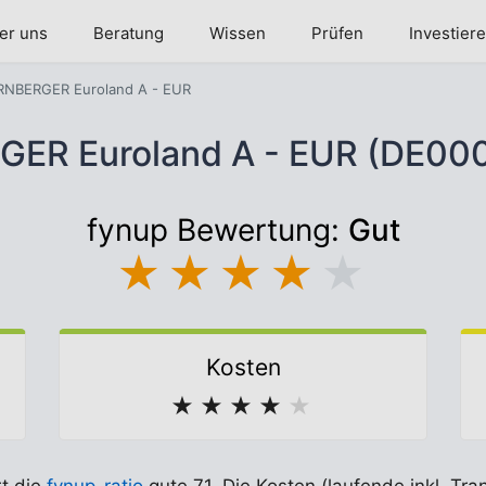
er uns
Beratung
Wissen
Prüfen
Investier
NBERGER Euroland A - EUR
ER Euroland A - EUR (DE00
fynup Bewertung:
Gut
★
★
★
★
★
Kosten
★
★
★
★
★