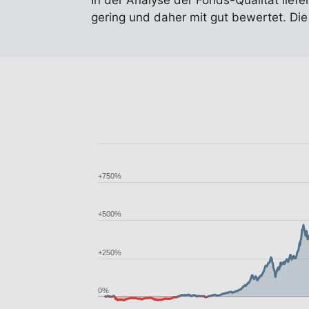
In der Analyse der Fonds-Qualität liefe
gering und daher mit gut bewertet. Die
+750%
+500%
+250%
0%