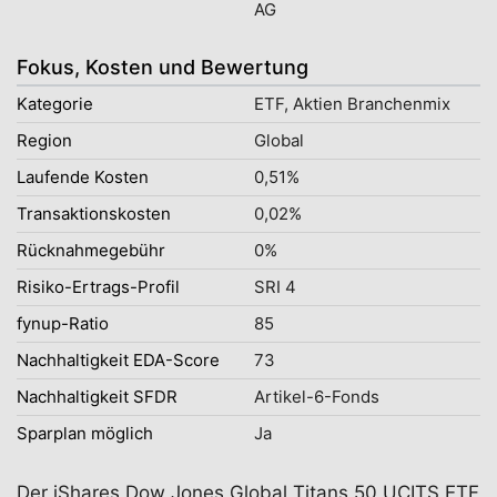
AG
Fokus, Kosten und Bewertung
Kategorie
ETF, Aktien Branchenmix
Region
Global
Laufende Kosten
0,51%
Transaktionskosten
0,02%
Rücknahmegebühr
0%
Risiko-Ertrags-Profil
SRI 4
fynup-Ratio
85
Nachhaltigkeit EDA-Score
73
Nachhaltigkeit SFDR
Artikel-6-Fonds
Sparplan möglich
Ja
Der iShares Dow Jones Global Titans 50 UCITS ETF