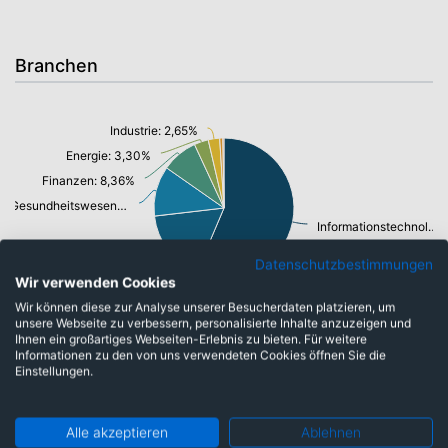
Branchen
Industrie: 2,65%
Energie: 3,30%
Finanzen: 8,36%
Gesundheitswesen: 11,55%
Informationstechnologie/ Telekommunikation: 56,38%
Konsumgüter: 16,77%
Datenschutzbestimmungen
Wir verwenden Cookies
Wir können diese zur Analyse unserer Besucherdaten platzieren, um
unsere Webseite zu verbessern, personalisierte Inhalte anzuzeigen und
Ihnen ein großartiges Webseiten-Erlebnis zu bieten. Für weitere
Informationen zu den von uns verwendeten Cookies öffnen Sie die
Währungen
Einstellungen.
Alle akzeptieren
Ablehnen
Schweizer Franken: 2,57%