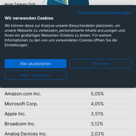
Neuer Taiwan-Dollar: 5,05%
Euro: 12,58%
Datenschutzbestimmungen
Wir verwenden Cookies
US-Dollar: 64,27%
Wir können diese zur Analyse unserer Besucherdaten platzieren, um
unsere Webseite zu verbessern, personalisierte Inhalte anzuzeigen und
Ihnen ein großartiges Webseiten-Erlebnis zu bieten. Für weitere
Informationen zu den von uns verwendeten Cookies öffnen Sie die
Einstellungen.
Top-Ten Titel
NVIDIA Corp.
6,78%
Alle akzeptieren
Ablehnen
Alphabet Inc.
6,67%
Nein, anpassen
Taiwan Semiconduct.Manufact.Co
5,05%
Amazon.com Inc.
5,05%
Microsoft Corp.
4,05%
Apple Inc.
3,51%
Broadcom Inc.
3,12%
Analog Devices Inc.
2,03%