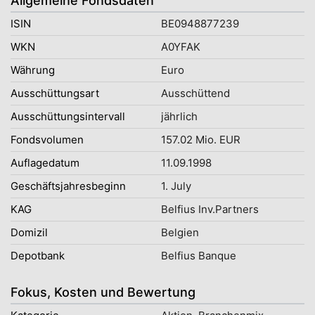
Allgemeine Fondsdaten
ISIN
BE0948877239
WKN
A0YFAK
Währung
Euro
Ausschüttungsart
Ausschüttend
Ausschüttungsintervall
jährlich
Fondsvolumen
157.02 Mio. EUR
Auflagedatum
11.09.1998
Geschäftsjahresbeginn
1. July
KAG
Belfius Inv.Partners
Domizil
Belgien
Depotbank
Belfius Banque
Fokus, Kosten und Bewertung