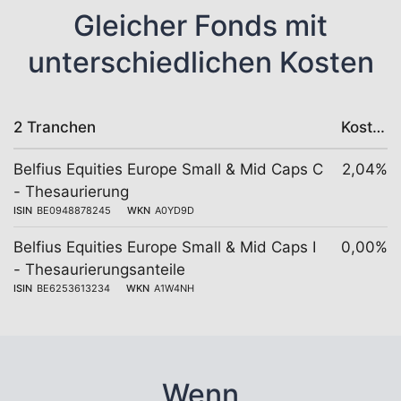
Gleicher Fonds mit
unterschiedlichen Kosten
2 Tranchen
Kosten
Belfius Equities Europe Small & Mid Caps C
2,04%
- Thesaurierung
ISIN
BE0948878245
WKN
A0YD9D
Belfius Equities Europe Small & Mid Caps I
0,00%
- Thesaurierungsanteile
ISIN
BE6253613234
WKN
A1W4NH
Wenn