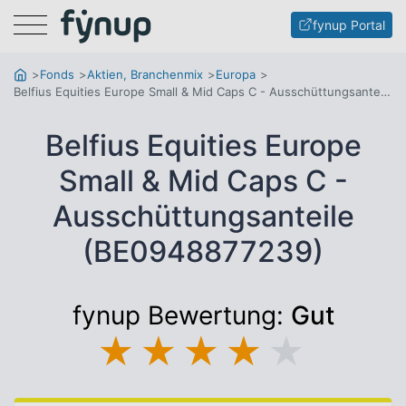
Menu
fynup Portal
Fonds
Aktien, Branchenmix
Europa
Belfius Equities Europe Small & Mid Caps C - Ausschüttungsanteile
Belfius Equities Europe
Small & Mid Caps C -
Ausschüttungsanteile
(BE0948877239)
fynup Bewertung:
Gut
★
★
★
★
★