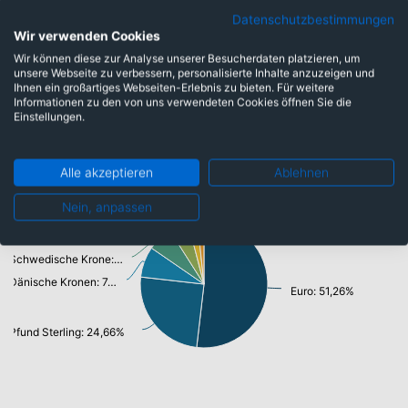
Rohstoffe: 6,37%
Datenschutzbestimmungen
Gesundheitswesen: 8,40%
Wir verwenden Cookies
Informationstechnologie/ Telekommunikation: 11,32%
Wir können diese zur Analyse unserer Besucherdaten platzieren, um
Finanzen: 21,29%
unsere Webseite zu verbessern, personalisierte Inhalte anzuzeigen und
Konsumgüter: 14,67%
Ihnen ein großartiges Webseiten-Erlebnis zu bieten. Für weitere
Informationen zu den von uns verwendeten Cookies öffnen Sie die
Einstellungen.
Währungen
Alle akzeptieren
Ablehnen
Nein, anpassen
Norwegische Krone: 2,36%
Schweizer Franken: 4,91%
Schwedische Krone: 6,33%
Dänische Kronen: 7,69%
Euro: 51,26%
Pfund Sterling: 24,66%