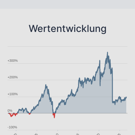
Wertentwicklung
+300%
+200%
+100%
0%
-100%