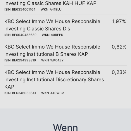
Investing Classic Shares K&H HUF KAP
ISIN
BE6354001164
WKN
A419LU
KBC Select Immo We House Responsible
1,97%
Investing Classic Shares Dis
ISIN
BE0940483689
WKN
A0REPK
KBC Select Immo We House Responsible
0,62%
Investing Institutional B Shares KAP
ISIN
BE6294993819
WKN
WK04ZY
KBC Select Immo We House Responsible
0,23%
Investing Institutional Discretionary Shares
KAP
ISIN
BE6348035641
WKN
A40WBM
Wenn