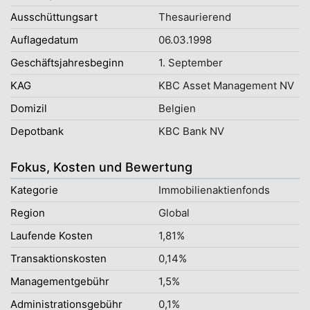
Ausschüttungsart
Thesaurierend
Auflagedatum
06.03.1998
Geschäftsjahresbeginn
1. September
KAG
KBC Asset Management NV
Domizil
Belgien
Depotbank
KBC Bank NV
Fokus, Kosten und Bewertung
Kategorie
Immobilienaktienfonds
Region
Global
Laufende Kosten
1,81%
Transaktionskosten
0,14%
Managementgebühr
1,5%
Administrationsgebühr
0,1%