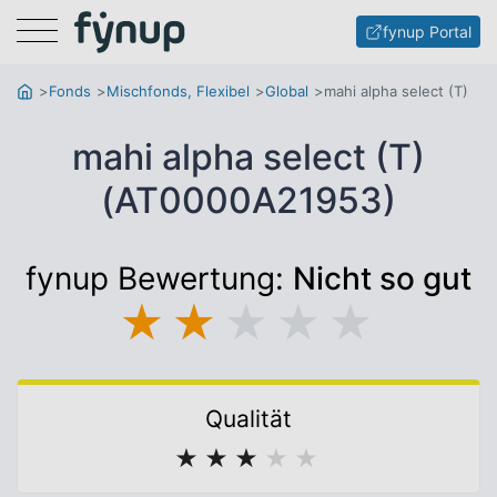
Menu
fynup Portal
Fonds
Mischfonds, Flexibel
Global
mahi alpha select (T)
mahi alpha select (T)
(AT0000A21953)
fynup Bewertung:
Nicht so gut
★
★
★
★
★
Qualität
★
★
★
★
★