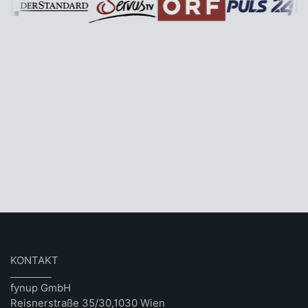
KONTAKT
fynup GmbH
Reisnerstraße 35/30,1030 Wien