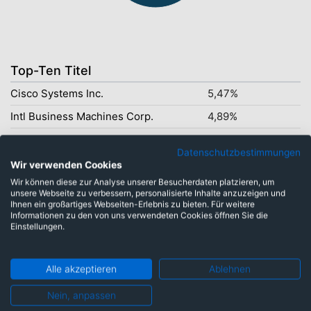
Top-Ten Titel
Cisco Systems Inc.
5,47%
Intl Business Machines Corp.
4,89%
Texas Instruments Inc.
4,17%
Datenschutzbestimmungen
Johnson & Johnson
3,49%
Wir verwenden Cookies
Wir können diese zur Analyse unserer Besucherdaten platzieren, um
Amgen Inc.
3,22%
unsere Webseite zu verbessern, personalisierte Inhalte anzuzeigen und
Ihnen ein großartiges Webseiten-Erlebnis zu bieten. Für weitere
Home Depot Inc. The
3,21%
Informationen zu den von uns verwendeten Cookies öffnen Sie die
Einstellungen.
Industria de Diseño Textil SA
3,19%
Bristol-Myers Squibb Co.
3,09%
Alle akzeptieren
Ablehnen
Pfizer Inc.
2,85%
Nein, anpassen
PepsiCo Inc.
2,77%