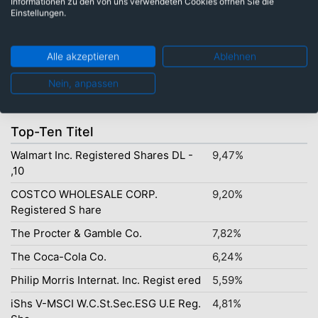
Informationen zu den von uns verwendeten Cookies öffnen Sie die
Einstellungen.
Alle akzeptieren
Ablehnen
Basiskonsumgüter: 100,00%
Nein, anpassen
Top-Ten Titel
Walmart Inc. Registered Shares DL -
9,47%
,10
COSTCO WHOLESALE CORP.
9,20%
Registered S hare
The Procter & Gamble Co.
7,82%
The Coca-Cola Co.
6,24%
Philip Morris Internat. Inc. Regist ered
5,59%
iShs V-MSCI W.C.St.Sec.ESG U.E Reg.
4,81%