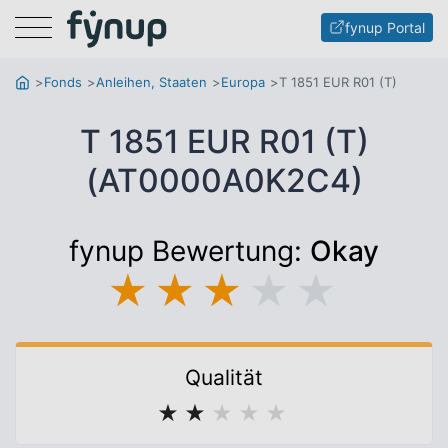
Menu
fynup Portal
Fonds
Anleihen, Staaten
Europa
T 1851 EUR R01 (T)
T 1851 EUR R01 (T)
(AT0000A0K2C4)
fynup Bewertung:
Okay
★
★
★
★
★
Qualität
★
★
★
★
★