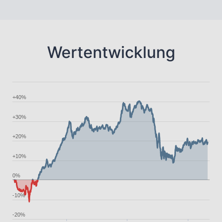
Wertentwicklung
+40%
+30%
+20%
+10%
0%
-10%
-20%