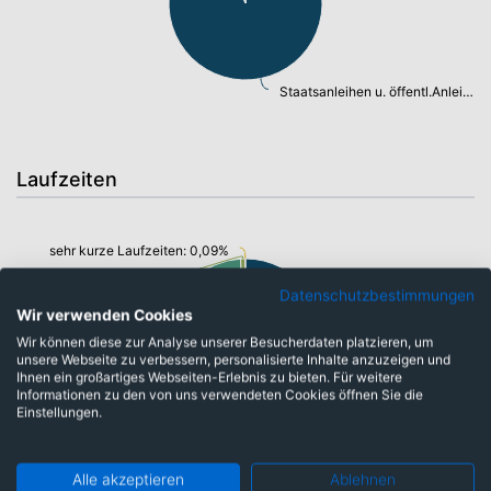
Staatsanleihen u. öffentl.Anleihen: 93,56%
Laufzeiten
sehr kurze Laufzeiten: 0,09%
Barmittel: 0,93%
lange Laufzeiten: 30,33%
Datenschutzbestimmungen
mittlere Laufzeiten: 21,98%
Wir verwenden Cookies
Wir können diese zur Analyse unserer Besucherdaten platzieren, um
unsere Webseite zu verbessern, personalisierte Inhalte anzuzeigen und
Ihnen ein großartiges Webseiten-Erlebnis zu bieten. Für weitere
kurze Laufzeiten: 23,25%
Informationen zu den von uns verwendeten Cookies öffnen Sie die
Einstellungen.
sehr lange Laufzeiten: 23,42%
Alle akzeptieren
Ablehnen