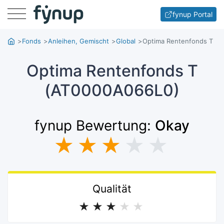
Menu
fynup Portal
Fonds
Anleihen, Gemischt
Global
Optima Rentenfonds T
Optima Rentenfonds T
(AT0000A066L0)
fynup Bewertung:
Okay
★
★
★
★
★
Qualität
★
★
★
★
★