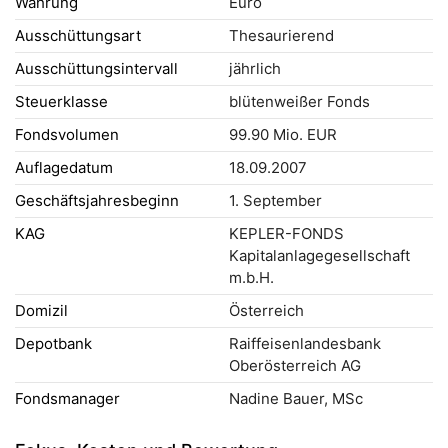
Währung
Euro
Ausschüttungsart
Thesaurierend
Ausschüttungsintervall
jährlich
Steuerklasse
blütenweißer Fonds
Fondsvolumen
99.90 Mio. EUR
Auflagedatum
18.09.2007
Geschäftsjahresbeginn
1. September
KAG
KEPLER-FONDS
Kapitalanlagegesellschaft
m.b.H.
Domizil
Österreich
Depotbank
Raiffeisenlandesbank
Oberösterreich AG
Fondsmanager
Nadine Bauer, MSc